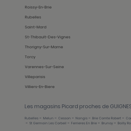
Roissy-En-Brie
Rubelles
Saint-Mard
St-Thibault-Des-Vignes
Thorigny-Sur-Marne
Torcy
Varennes-Sur-Seine
Villeparisis
Villiers-En-Biere
Les magasins Picard proches de GUIGNE
-
-
-
-
-
Rubelles
Melun
Cesson
Nangis
Brie Comte Robert
Com
-
-
-
-
St Germain Les Corbeil
Ferrieres En Brie
Brunoy
Bailly R