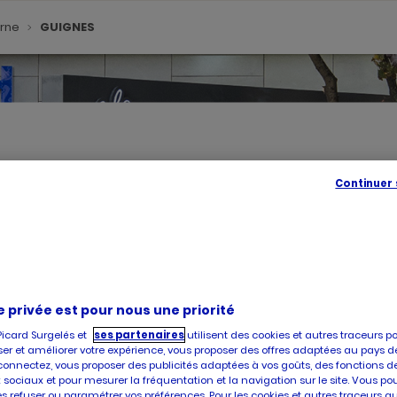
arne
GUIGNES
Continuer
SE
GÉOLOC
,
TROUVE
UN
POINT
DE
VENTE
PICARD
e privée est pour nous une priorité
Picard Surgelés et
ses partenaires
utilisent des cookies et autres traceurs p
é, vous accueille dans l'un de ses magasins à GUIGNES. Prenez conn
er et améliorer votre expérience, vous proposer des offres adaptées au pays d
at et la livraison de produits surgelés de qualité, faites confiance 
connectez, vous proposer des publicités adaptées à vos goûts, des fonctions d
 sociaux et pour mesurer la fréquentation et la navigation sur le site. Vous po
es refuser ou paramétrer vos préférences. Pour les cookies et autres traceurs q