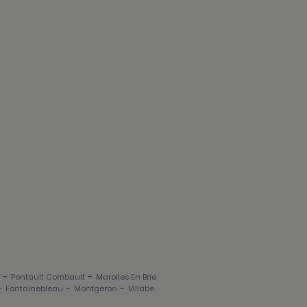
-
-
Pontault Combault
Marolles En Brie
-
-
-
Fontainebleau
Montgeron
Villabe