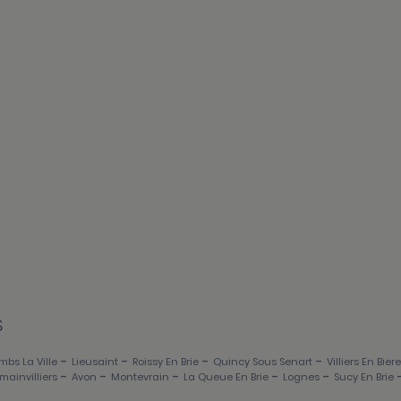
S
-
-
-
-
bs La Ville
Lieusaint
Roissy En Brie
Quincy Sous Senart
Villiers En Biere
-
-
-
-
-
omainvilliers
Avon
Montevrain
La Queue En Brie
Lognes
Sucy En Brie