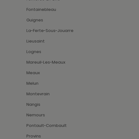
Fontainebleau
Guignes
La-Ferte-Sous-Jouarre
Lieusaint
Lognes
Mareuil-Les-Meaux
Meaux
Melun
Montevrain
Nangis
Nemours
Pontault-Combault
Provins