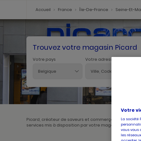
Accueil
France
Île-De-France
Seine-Et-M
Trouvez votre magasin Picard
Votre pays
Votre adresse
Belgique
Votre vi
La société 
Picard, créateur de saveurs et commerçant de proximit
personnalis
services mis à disposition par votre magasin. Pour l'ach
vous vous 
les réseaux
accepter, l