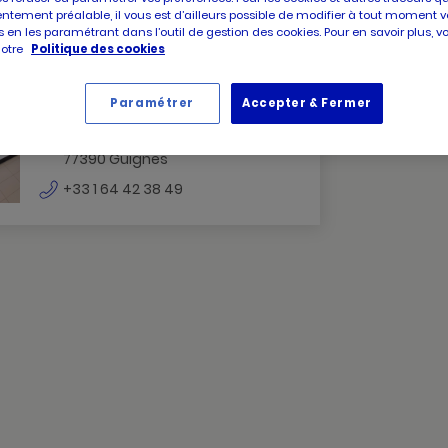
ntement préalable, il vous est d’ailleurs possible de modifier à tout moment v
 en les paramétrant dans l’outil de gestion des cookies. Pour en savoir plus, 
notre
Politique des cookies
PICARD
Picard Guignes
GUIGNES
Paramétrer
Accepter & Fermer
Fermé
GUIGNES
4 rue saint abdon
77390 Guignes
numéro
+33 1 64 42 38 49
de
téléphone