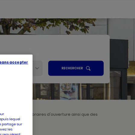
 sans accepter
Services
UN
RECHERCHER
POINT
ALISER
DE
VENTE
PICARD
R
our
aissances des horaires d'ouverture ainsi que des
epuis lequel
à Picard GUIGNES
e partage sur
uvez les
ui requièrent