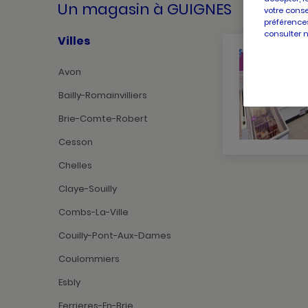
Un magasin
à GUIGNES
votre conse
préférences
consulter 
Villes
Avon
Bailly-Romainvilliers
Brie-Comte-Robert
Cesson
Chelles
Claye-Souilly
Combs-La-Ville
Couilly-Pont-Aux-Dames
Coulommiers
Esbly
Ferrieres-En-Brie