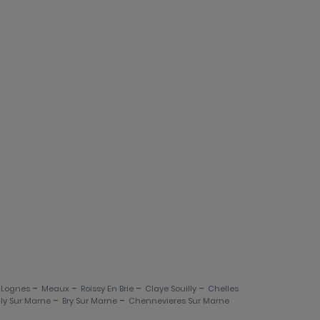
-
-
-
-
-
Lognes
Meaux
Roissy En Brie
Claye Souilly
Chelles
-
-
lly Sur Marne
Bry Sur Marne
Chennevieres Sur Marne