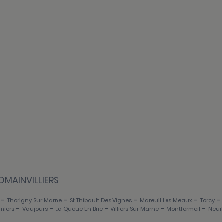
OMAINVILLIERS
-
-
-
-
Thorigny Sur Marne
St Thibault Des Vignes
Mareuil Les Meaux
Torcy
-
-
-
-
-
miers
Vaujours
La Queue En Brie
Villiers Sur Marne
Montfermeil
Neui