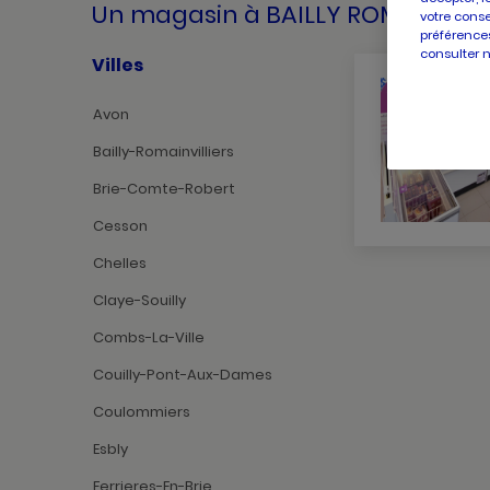
Un magasin
à BAILLY ROMAINVILL
votre conse
préférences
consulter 
Villes
Avon
Bailly-Romainvilliers
Brie-Comte-Robert
Cesson
Chelles
Claye-Souilly
Combs-La-Ville
Couilly-Pont-Aux-Dames
Coulommiers
Esbly
Ferrieres-En-Brie