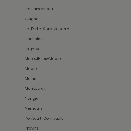
Fontainebleau
Guignes
La-Ferte-Sous-Jouarre
Lieusaint
Lognes
Mareuil-Les-Meaux
Meaux
Melun
Montevrain
Nangis
Nemours
Pontault-Combault
Provins