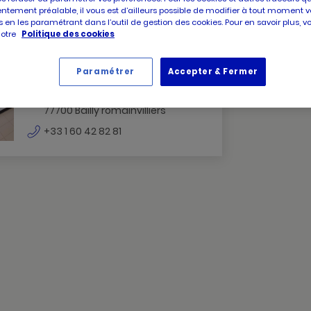
IERS
ntement préalable, il vous est d’ailleurs possible de modifier à tout moment v
 en les paramétrant dans l’outil de gestion des cookies. Pour en savoir plus, 
notre
Politique des cookies
PICARD
Picard Bailly Romainvilliers
BAILLY
Paramétrer
Accepter & Fermer
Fermé
ROMAINVILLIERS
11 rue de l'aunette
BAILLY
77700 Bailly romainvilliers
ROMAINVILLIERS
numéro
+33 1 60 42 82 81
de
téléphone