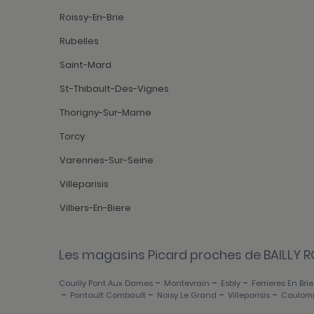
Roissy-En-Brie
Rubelles
Saint-Mard
St-Thibault-Des-Vignes
Thorigny-Sur-Marne
Torcy
Varennes-Sur-Seine
Villeparisis
Villiers-En-Biere
Les magasins Picard proches de BAILLY R
-
-
-
Couilly Pont Aux Dames
Montevrain
Esbly
Ferrieres En Brie
-
-
-
-
Pontault Combault
Noisy Le Grand
Villeparisis
Coulom