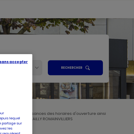
 sans accepter
Services
UN
RECHERCHER
POINT
ALISER
DE
VENTE
PICARD
R
our
. Prenez connaissances des horaires d'ouverture ainsi
epuis lequel
nfiance à Picard BAILLY ROMAINVILLIERS
e partage sur
uvez les
ui requièrent