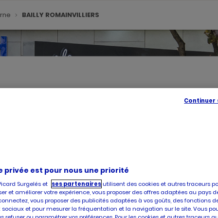
arne
BAILLY ROMAINVILLIERS
Continuer
SE
GÉOLOC
,
TROUVE
UN
POINT
DE
VENTE
PICARD
e privée est pour nous une priorité
Picard Surgelés et
ses partenaires
utilisent des cookies et autres traceurs p
, vous accueille dans l'un de ses magasins à BAILLY ROMAINVILLIERS
er et améliorer votre expérience, vous proposer des offres adaptées au pays d
ur l'achat et la livraison de produits surgelés de qualité, faites co
connectez, vous proposer des publicités adaptées à vos goûts, des fonctions d
 sociaux et pour mesurer la fréquentation et la navigation sur le site. Vous po
es refuser ou paramétrer vos préférences. Pour les cookies et autres traceurs q