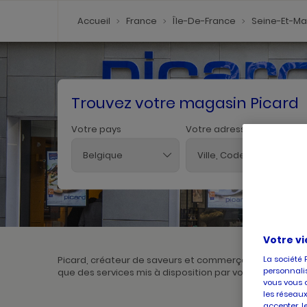
Accueil
France
Île-De-France
Seine-Et-M
Trouvez votre magasin Picard
Votre pays
Votre adresse
Belgique
Votre vi
La société 
Picard, créateur de saveurs et commerçant de proximité
personnalis
que des services mis à disposition par votre magasin. Po
vous vous 
les réseaux
accepter, l