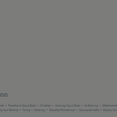
ISIS
-
-
-
-
-
eil
Pavillons Sous Bois
Chelles
Aulnay Sous Bois
Le Raincy
Villemomb
-
-
-
-
-
lly Sur Marne
Torcy
Drancy
Neuilly Plaisance
Goussainville
Rosny Sou