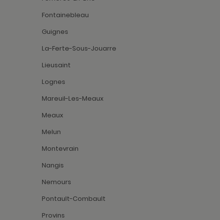
Fontainebleau
Guignes
La-Ferte-Sous-Jouarre
Lieusaint
Lognes
Mareuil-Les-Meaux
Meaux
Melun
Montevrain
Nangis
Nemours
Pontault-Combault
Provins