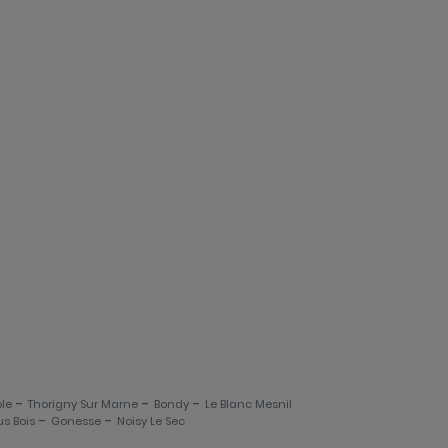
-
-
-
le
Thorigny Sur Marne
Bondy
Le Blanc Mesnil
-
-
s Bois
Gonesse
Noisy Le Sec