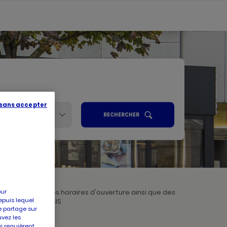
 sans accepter
Services
UN
RECHERCHER
POINT
ALISER
DE
VENTE
PICARD
R
our
connaissances des horaires d'ouverture ainsi que des
epuis lequel
Picard VILLEPARISIS
e partage sur
uvez les
ui requièrent