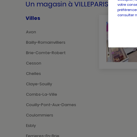
Un magasin
à VILLEPARISIS
votre conse
préférences
consulter 
Villes
Avon
Bailly-Romainvilliers
Brie-Comte-Robert
Cesson
Chelles
Claye-Souilly
Combs-La-Ville
Couilly-Pont-Aux-Dames
Coulommiers
Esbly
Ferrieres-En-Brie