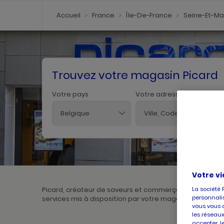
Accueil
France
Île-De-France
Seine-Et-M
Trouvez votre magasin Picard
Votre pays
Votre adresse
Belgique
Votre vi
La société 
Picard, créateur de saveurs et commerçant de proximité
personnalis
services mis à disposition par votre magasin. Pour l'ach
vous vous 
les réseaux
accepter, l