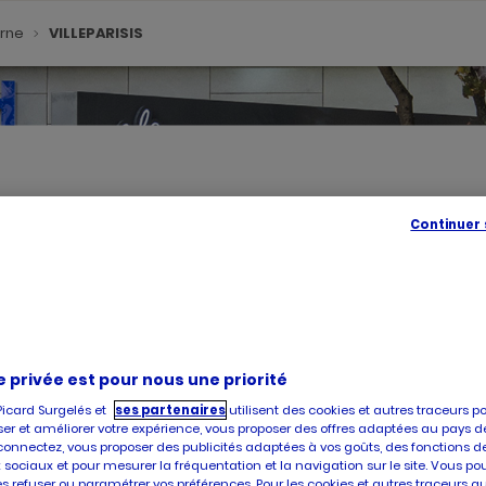
arne
VILLEPARISIS
Continuer
SE
GÉOLOC
,
TROUVE
UN
POINT
DE
VENTE
PICARD
e privée est pour nous une priorité
Picard Surgelés et
ses partenaires
utilisent des cookies et autres traceurs p
, vous accueille dans l'un de ses magasins à VILLEPARISIS. Prenez 
er et améliorer votre expérience, vous proposer des offres adaptées au pays d
at et la livraison de produits surgelés de qualité, faites confiance à 
connectez, vous proposer des publicités adaptées à vos goûts, des fonctions d
 sociaux et pour mesurer la fréquentation et la navigation sur le site. Vous po
es refuser ou paramétrer vos préférences. Pour les cookies et autres traceurs q