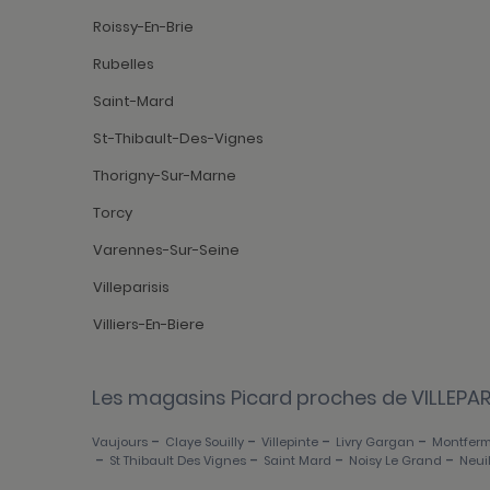
Roissy-En-Brie
Rubelles
Saint-Mard
St-Thibault-Des-Vignes
Thorigny-Sur-Marne
Torcy
Varennes-Sur-Seine
Villeparisis
Villiers-En-Biere
Les magasins Picard proches de VILLEPAR
-
-
-
-
Vaujours
Claye Souilly
Villepinte
Livry Gargan
Montferm
-
-
-
-
St Thibault Des Vignes
Saint Mard
Noisy Le Grand
Neui