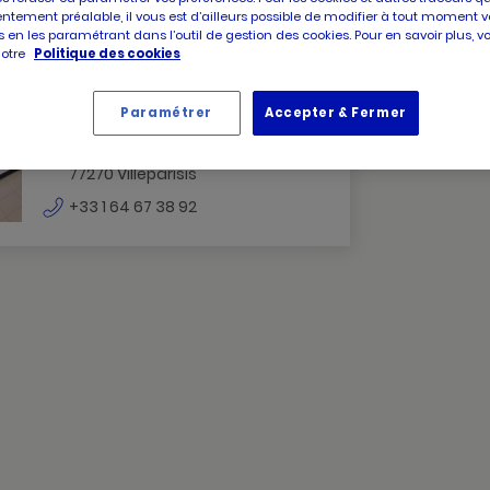
ntement préalable, il vous est d’ailleurs possible de modifier à tout moment v
 en les paramétrant dans l’outil de gestion des cookies. Pour en savoir plus, 
notre
Politique des cookies
PICARD
Picard Villeparisis
VILLEPARISIS
Paramétrer
Accepter & Fermer
Fermé
VILLEPARISIS
17 avenue roger salengro
77270 Villeparisis
numéro
+33 1 64 67 38 92
de
téléphone