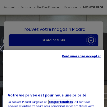
Accueil
France
Île-De-France
Essonne
MONTGERON
Trouvez votre magasin Picard
SE GÉOLOCALISER
Votre pays
Continuer sans accepter
Belgique
Votre adresse
Votre vie privée est pour nous une priorité
Services
La société Picard Surgelés et
ses partenaires
utilisent des
cookies et autres traceurs pour personnaliser et améliorer votre