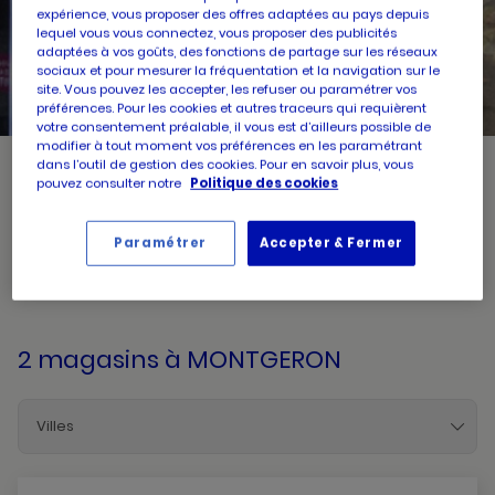
expérience, vous proposer des offres adaptées au pays depuis
lequel vous vous connectez, vous proposer des publicités
UN
RECHERCHER
adaptées à vos goûts, des fonctions de partage sur les réseaux
POINT
sociaux et pour mesurer la fréquentation et la navigation sur le
DE
VENTE
site. Vous pouvez les accepter, les refuser ou paramétrer vos
PICARD
préférences. Pour les cookies et autres traceurs qui requièrent
votre consentement préalable, il vous est d’ailleurs possible de
modifier à tout moment vos préférences en les paramétrant
dans l’outil de gestion des cookies. Pour en savoir plus, vous
pouvez consulter notre
Politique des cookies
Picard, créateur de saveurs et commerçant de proximité, vous
accueille dans l'un de ses magasins à MONTGERON. Prenez
connaissances des horaires d'ouverture ainsi que des services
Paramétrer
Accepter & Fermer
mis à disposition par votre magasin. Pour l'achat et la livraison
de produits surgelés de qualité, faites confiance à Picard
MONTGERON
2 magasins
à MONTGERON
Villes
Arpajon