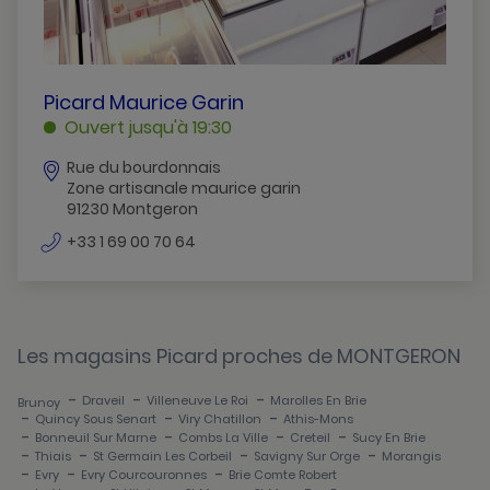
Gif-Sur-Yvette
Itteville
PICARD
Picard Maurice Garin
Les-Ulis
MAURICE
Ouvert jusqu'à 19:30
GARIN
Limours
Rue du bourdonnais
MONTGERON
Zone artisanale maurice garin
Massy
91230 Montgeron
Milly-La-Foret
numéro
+33 1 69 00 70 64
de
Montgeron
téléphone
Montlhery
Les magasins Picard proches de MONTGERON
Morangis
-
-
-
Draveil
Villeneuve Le Roi
Marolles En Brie
Brunoy
Palaiseau
-
-
-
Quincy Sous Senart
Viry Chatillon
Athis-Mons
-
-
-
-
Bonneuil Sur Marne
Combs La Ville
Creteil
Sucy En Brie
Quincy-Sous-Senart
-
-
-
-
Thiais
St Germain Les Corbeil
Savigny Sur Orge
Morangis
-
-
-
Evry
Evry Courcouronnes
Brie Comte Robert
Saulx-Les-Chartreux