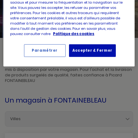
sociaux et pour mesurer la fréquentation et la navigation sur le
site. Vous pouvez les accepter, les refuser ou paramétrer vos
préférences. Pour les cookies et autres traceurs qui requièrent
UN
RECHERCHER
POINT
votre consentement préalable, il vous est d’ailleurs possible de
DE
VENTE
modifier à tout moment vos préférences en les paramétrant
PICARD
dans l’outil de gestion des cookies. Pour en savoir plus, vous
pouvez consulter notre
Politique des cookies
Paramétrer
Accepter & Fermer
Picard, créateur de saveurs et commerçant de proximité, vous
accueille dans l'un de ses magasins à FONTAINEBLEAU. Prenez
connaissances des horaires d'ouverture ainsi que des services
mis à disposition par votre magasin. Pour l'achat et la livraison
de produits surgelés de qualité, faites confiance à Picard
FONTAINEBLEAU
Un magasin
à FONTAINEBLEAU
Villes
Avon