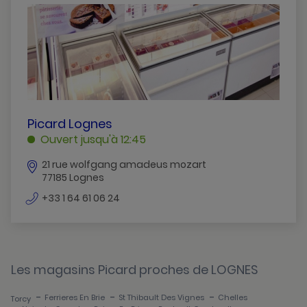
Bailly-Romainvilliers
Brie-Comte-Robert
Cesson
Chelles
Claye-Souilly
PICARD
Picard Lognes
LOGNES
Ouvert jusqu'à 12:45
Combs-La-Ville
LOGNES
21 rue wolfgang amadeus mozart
Couilly-Pont-Aux-Dames
77185 Lognes
Coulommiers
numéro
+33 1 64 61 06 24
de
Esbly
téléphone
Ferrieres-En-Brie
Les magasins Picard proches de LOGNES
Fontainebleau
-
-
-
Ferrieres En Brie
St Thibault Des Vignes
Chelles
Torcy
Guignes