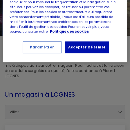
sociaux et pour mesurer la fréquentation et la navigation sur le
site. Vous pouvez les accepter, les refuser ou paramétrer vos
préférences. Pour les cookies et autres traceurs qui requièrent
UN
RECHERCHER
POINT
votre consentement préalable, il vous est d’ailleurs possible de
DE
VENTE
modifier à tout moment vos préférences en les paramétrant
PICARD
dans l’outil de gestion des cookies. Pour en savoir plus, vous
pouvez consulter notre
Politique des cookies
Paramétrer
Accepter & Fermer
Picard, créateur de saveurs et commerçant de proximité, vous
accueille dans l'un de ses magasins à LOGNES. Prenez
connaissances des horaires d'ouverture ainsi que des services
mis à disposition par votre magasin. Pour l'achat et la livraison
de produits surgelés de qualité, faites confiance à Picard
LOGNES
Un magasin
à LOGNES
Villes
Avon