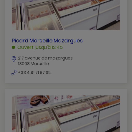
PICARD
Picard Marseille Mazargues
MARSEILLE
Ouvert jusqu'à 12:45
MAZARGUES
217 avenue de mazargues
MARSEILLE
13008 Marseille
numéro
+33 4 91 71 87 65
de
téléphone