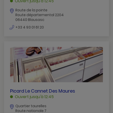
Ouvert jusqu'à 12:45
POINTE
Route de la pointe
BLAUSASC
Route départemental 2204
06440 Blausasc
numéro
+33 4 93 01 61 20
de
téléphone
PICARD
Picard Le Cannet Des Maures
LE
Ouvert jusqu'à 12:45
CANNET
Quartier taurelles
DES
Route nationale 7
MAURES