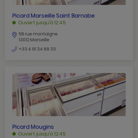
PICARD
Picard Marseille Saint Barnabe
MARSEILLE
Ouvert jusqu'à 12:45
SAINT
58 rue montaigne
BARNABE
13012 Marseille
MARSEILLE
numéro
+33 4 91 34 69 33
de
téléphone
PICARD
Picard Mougins
MOUGINS
Ouvert jusqu'à 12:45