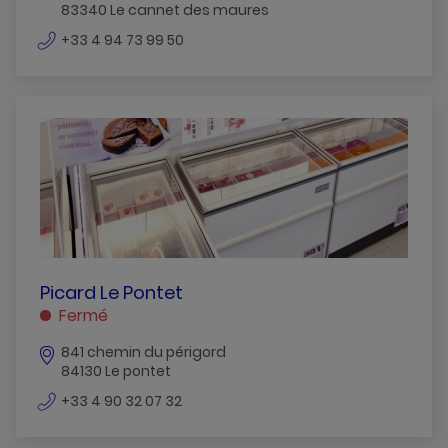
83340 Le cannet des maures
LE
numéro
CANNET
+33 4 94 73 99 50
de
DES
téléphone
MAURES
PICARD
Picard Le Pontet
LE
Fermé
PONTET
841 chemin du périgord
LE
84130 Le pontet
PONTET
numéro
+33 4 90 32 07 32
de
téléphone