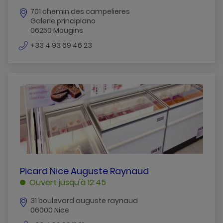
MOUGINS
701 chemin des campelieres
Galerie principiano
06250 Mougins
numéro
+33 4 93 69 46 23
de
téléphone
PICARD
Picard Nice Auguste Raynaud
NICE
Ouvert jusqu'à 12:45
AUGUSTE
31 boulevard auguste raynaud
RAYNAUD
06000 Nice
NICE