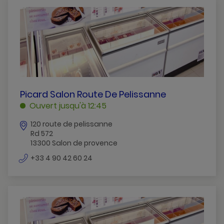
PICARD
Picard Salon Route De Pelissanne
SALON
Ouvert jusqu'à 12:45
ROUTE
120 route de pelissanne
DE
Rd 572
PELISSANNE
13300 Salon de provence
SALON
numéro
DE
+33 4 90 42 60 24
de
PROVENCE
téléphone