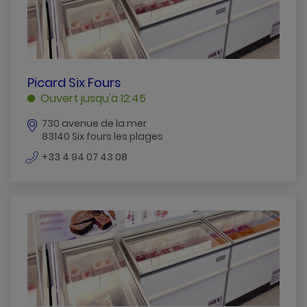
PICARD
Picard Six Fours
SIX
Ouvert jusqu'à 12:45
FOURS
730 avenue de la mer
SIX
83140 Six fours les plages
FOURS
LES
numéro
+33 4 94 07 43 08
de
PLAGES
téléphone