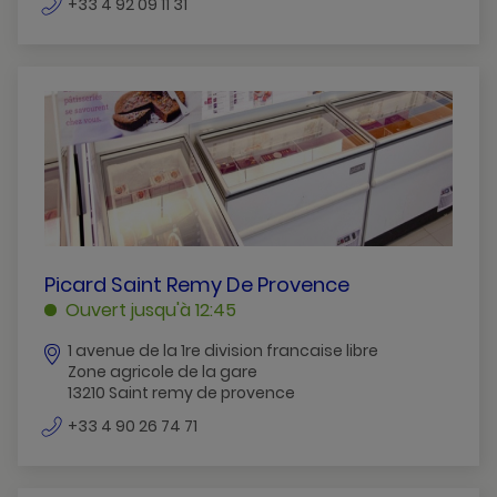
numéro
+33 4 92 09 11 31
de
téléphone
PICARD
Picard Saint Remy De Provence
SAINT
Ouvert jusqu'à 12:45
REMY
1 avenue de la 1re division francaise libre
DE
Zone agricole de la gare
PROVENCE
13210 Saint remy de provence
SAINT
numéro
REMY
+33 4 90 26 74 71
de
DE
téléphone
PROVENCE