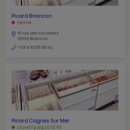
PICARD
Picard Briancon
BRIANCON
Fermé
BRIANCON
61 rue des couteliers
05100 Briancon
numéro
+33 4 92 55 66 42
de
téléphone
PICARD
Picard Cagnes Sur Mer
CAGNES
Ouvert jusqu'à 12:45