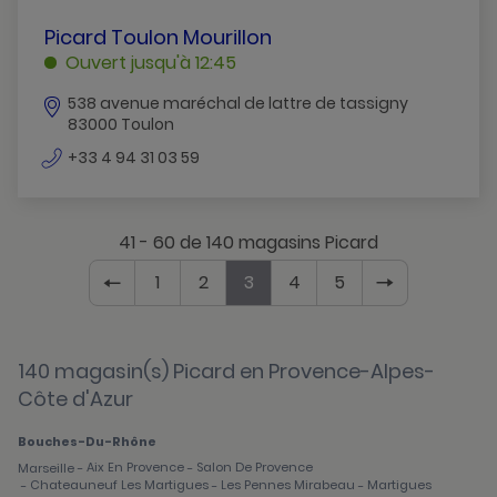
PICARD
Picard Toulon Mourillon
TOULON
Ouvert jusqu'à 12:45
MOURILLON
538 avenue maréchal de lattre de tassigny
TOULON
83000 Toulon
numéro
+33 4 94 31 03 59
de
téléphone
41 - 60 de 140 magasins Picard
1
2
3
4
5
Page
Aller
Page
Aller
Page
Page
Aller
Page
Aller
Page
Page
précédente
à
actuelle
à
actuelle
actuelle
à
actuelle
à
actuelle
suivante
la
:
la
:
:
la
:
la
:
page
3
page
3
3
page
3
page
3
140 magasin(s) Picard en Provence-Alpes-
sur
sur
sur
sur
sur
Côte d'Azur
7,
7,
7
7,
7,
Bouches-Du-Rhône
Aix En Provence
Salon De Provence
Marseille
-
-
Chateauneuf Les Martigues
Les Pennes Mirabeau
Martigues
-
-
-