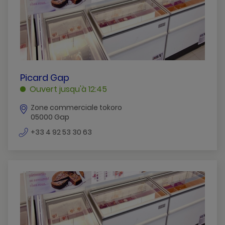
PICARD
Picard Gap
GAP
Ouvert jusqu'à 12:45
GAP
Zone commerciale tokoro
05000 Gap
numéro
+33 4 92 53 30 63
de
téléphone