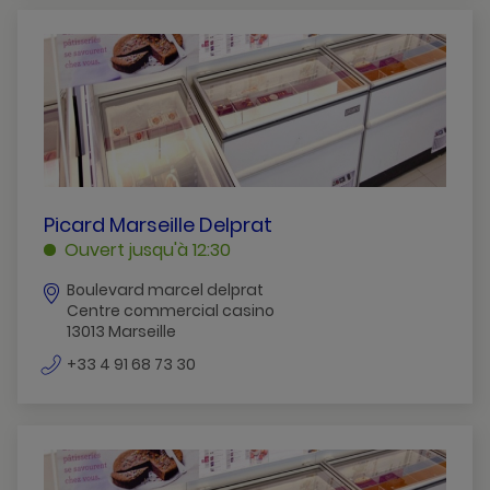
PICARD
Picard Marseille Delprat
MARSEILLE
Ouvert jusqu'à 12:30
DELPRAT
Boulevard marcel delprat
MARSEILLE
Centre commercial casino
13013 Marseille
numéro
+33 4 91 68 73 30
de
téléphone