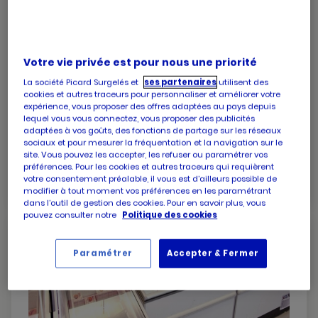
Votre vie privée est pour nous une priorité
La société Picard Surgelés et
ses partenaires
utilisent des
cookies et autres traceurs pour personnaliser et améliorer votre
PICARD
Picard Aix Brossolette
expérience, vous proposer des offres adaptées au pays depuis
AIX
Ouvert jusqu'à 12:45
lequel vous vous connectez, vous proposer des publicités
BROSSOLETTE
adaptées à vos goûts, des fonctions de partage sur les réseaux
1030 avenue pierre brossolette
sociaux et pour mesurer la fréquentation et la navigation sur le
AIX
site. Vous pouvez les accepter, les refuser ou paramétrer vos
13100 Aix en provence
EN
préférences. Pour les cookies et autres traceurs qui requièrent
PROVENCE
numéro
+33 4 42 39 86 20
votre consentement préalable, il vous est d’ailleurs possible de
de
modifier à tout moment vos préférences en les paramétrant
téléphone
dans l’outil de gestion des cookies. Pour en savoir plus, vous
pouvez consulter notre
Politique des cookies
Paramétrer
Accepter & Fermer