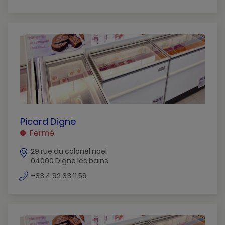
de
téléphone
PICARD
Picard Digne
DIGNE
Fermé
DIGNE
29 rue du colonel noël
LES
04000 Digne les bains
BAINS
numéro
+33 4 92 33 11 59
de
téléphone