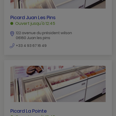
PICARD
Picard Juan Les Pins
JUAN
Ouvert jusqu'à 12:45
LES
122 avenue du président wilson
PINS
06160 Juan les pins
JUAN
LES
numéro
+33 4 93 67 16 49
de
PINS
téléphone
PICARD
Picard La Pointe
LA