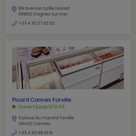
SUR
89 avenue cyrille besset
MER
06800 Cagnes sur mer
CAGNES
SUR
numéro
+33 4 92 27 02 02
de
MER
téléphone
PICARD
Picard Cannes Forville
CANNES
Ouvert jusqu'à 12:45
FORVILLE
11 place du marché forville
CANNES
06400 Cannes
numéro
+33 4 92 98 91 15