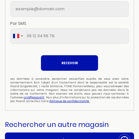
Par SMS
RECEVOIR
Les données à caractère personnel recueillies auprès de vous avec votre
consentement font l’objet d’un traitement dont le responsable est la société
Picard Surgelés SAS, 1, route Militaire, 77300 Fontainebleau, pour vous adresser des
informations sur votre magasin. Nous ne conservons pas vos données dans le
cadre de ce traitement. Pour exercer vos droits, vous pouvez nous contacter à
l’adresse
cnil@picard.fr
. Pour plus d’informations sur la protection de vos données
par Picard, consultez notre
Politique de confidentialité.
Rechercher un autre magasin