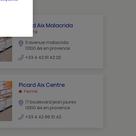
PICARD
Picard Aix Malacrida
AIX
Fermé
MALACRIDA
11 avenue malacrida
AIX
13100 Aix en provence
EN
numéro
PROVENCE
+33 4 42 91 42 20
de
téléphone
PICARD
Picard Aix Centre
AIX
Fermé
CENTRE
17 boulevard jean jaures
AIX
13100 Aix en provence
EN
numéro
PROVENCE
+33 4 42 96 10 42
de
téléphone