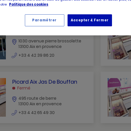
notre
Politique des cookies
Paramétrer
Accepter & Fermer
PICARD
Picard Aix Brossolette
AIX
Fermé
BROSSOLETTE
1030 avenue pierre brossolette
AIX
13100 Aix en provence
EN
numéro
PROVENCE
+33 4 42 39 86 20
de
téléphone
PICARD
Picard Aix Jas De Bouffan
AIX
Fermé
JAS
495 route de berre
DE
13100 Aix en provence
BOUFFAN
numéro
AIX
+33 4 42 65 49 30
de
EN
téléphone
PROVENCE