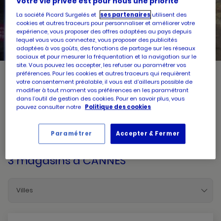
Votre vie privée est pour nous une priorité
La société Picard Surgelés et
ses partenaires
utilisent des
UN
RECHERCHER
cookies et autres traceurs pour personnaliser et améliorer votre
POINT
DE
expérience, vous proposer des offres adaptées au pays depuis
VENTE
lequel vous vous connectez, vous proposer des publicités
PICARD
adaptées à vos goûts, des fonctions de partage sur les réseaux
sociaux et pour mesurer la fréquentation et la navigation sur le
site. Vous pouvez les accepter, les refuser ou paramétrer vos
préférences. Pour les cookies et autres traceurs qui requièrent
votre consentement préalable, il vous est d’ailleurs possible de
Picard, créateur de saveurs et commerçant de proximité, vous
modifier à tout moment vos préférences en les paramétrant
accueille dans l'un de ses magasins à CANNES. Prenez
dans l’outil de gestion des cookies. Pour en savoir plus, vous
connaissances des horaires d'ouverture ainsi que des services
pouvez consulter notre
Politique des cookies
mis à disposition par votre magasin. Pour l'achat et la livraison
de produits surgelés de qualité, faites confiance à Picard
CANNES
Paramétrer
Accepter & Fermer
3 magasins
à CANNES
Villes
Antibes