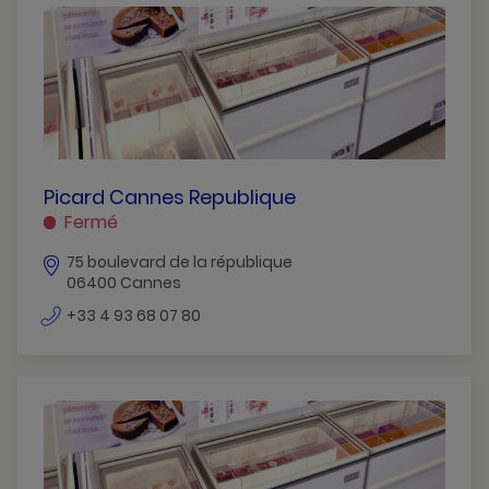
Beaulieu-Sur-Mer
Beausoleil
Blausasc
Cagnes-Sur-Mer
Cannes
PICARD
Picard Cannes Republique
CANNES
Fermé
Cannes-La-Bocca
REPUBLIQUE
75 boulevard de la république
CANNES
Golfe-Juan
06400 Cannes
Grasse
numéro
+33 4 93 68 07 80
de
Juan-Les-Pins
téléphone
Le-Cannet
Le-Cannet-Rocheville
Mandelieu