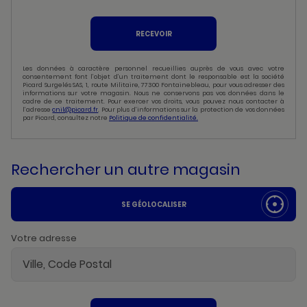
RECEVOIR
Les données à caractère personnel recueillies auprès de vous avec votre
consentement font l’objet d’un traitement dont le responsable est la société
Picard Surgelés SAS, 1, route Militaire, 77300 Fontainebleau, pour vous adresser des
informations sur votre magasin. Nous ne conservons pas vos données dans le
cadre de ce traitement. Pour exercer vos droits, vous pouvez nous contacter à
l’adresse
cnil@picard.fr
. Pour plus d’informations sur la protection de vos données
par Picard, consultez notre
Politique de confidentialité.
Rechercher un autre magasin
SE GÉOLOCALISER
Votre adresse