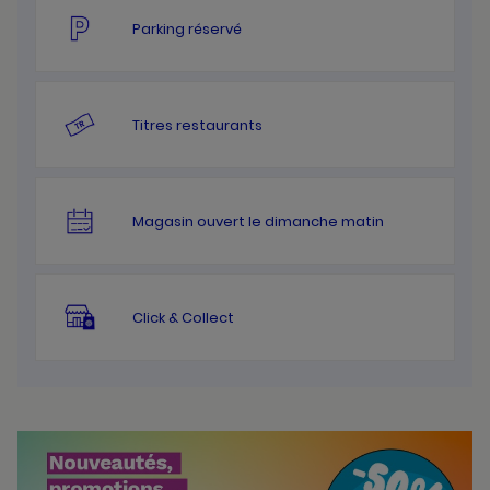
Parking réservé
Titres restaurants
Magasin ouvert le dimanche matin
Click & Collect
Bannières
Actualité