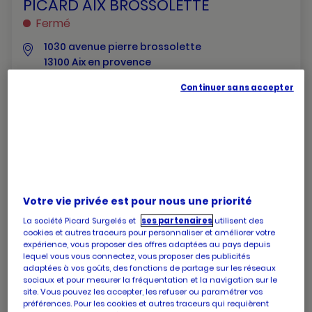
PICARD AIX BROSSOLETTE
Fermé
1030 avenue pierre brossolette
13100 Aix en provence
numéro
+33 4 42 39 86 20
Continuer sans accepter
de
téléphone
Les horaires de votre magasin PICARD AIX
BROSSOLETTE
Horaires
Lundi
09:00
-
19:30
Votre vie privée est pour nous une priorité
d'ouverture
Horaires
Mardi
09:00
-
19:30
d'aujourd'hui
d'ouverture
La société Picard Surgelés et
ses partenaires
utilisent des
Horaires
Mercredi
09:00
-
19:30
d'aujourd'hui
cookies et autres traceurs pour personnaliser et améliorer votre
d'ouverture
Horaires
Jeudi
09:00
-
19:30
expérience, vous proposer des offres adaptées au pays depuis
d'aujourd'hui
d'ouverture
Horaires
Vendredi
09:00
-
19:30
lequel vous vous connectez, vous proposer des publicités
d'aujourd'hui
d'ouverture
adaptées à vos goûts, des fonctions de partage sur les réseaux
Horaires
Samedi
09:00
-
19:30
d'aujourd'hui
sociaux et pour mesurer la fréquentation et la navigation sur le
d'ouverture
Horaires
Dimanche
09:00
-
12:45
site. Vous pouvez les accepter, les refuser ou paramétrer vos
d'aujourd'hui
d'ouverture
préférences. Pour les cookies et autres traceurs qui requièrent
Horaires
d'aujourd'hui
Vendredi
09:00
-
19:30