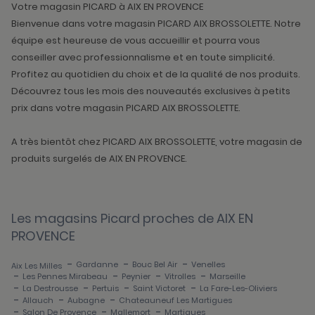
Votre magasin PICARD à AIX EN PROVENCE
Bienvenue dans votre magasin PICARD AIX BROSSOLETTE. Notre
équipe est heureuse de vous accueillir et pourra vous
conseiller avec professionnalisme et en toute simplicité.
Profitez au quotidien du choix et de la qualité de nos produits.
Découvrez tous les mois des nouveautés exclusives à petits
prix dans votre magasin PICARD AIX BROSSOLETTE.
A très bientôt chez PICARD AIX BROSSOLETTE, votre magasin de
produits surgelés de AIX EN PROVENCE.
Les magasins Picard proches de AIX EN
PROVENCE
-
-
-
Gardanne
Bouc Bel Air
Venelles
Aix Les Milles
-
-
-
-
Les Pennes Mirabeau
Peynier
Vitrolles
Marseille
-
-
-
-
La Destrousse
Pertuis
Saint Victoret
La Fare-Les-Oliviers
-
-
-
Allauch
Aubagne
Chateauneuf Les Martigues
-
-
-
Salon De Provence
Mallemort
Martigues