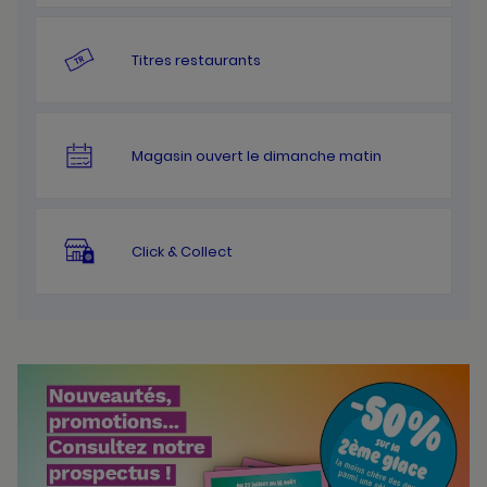
Titres restaurants
Magasin ouvert le dimanche matin
Click & Collect
Bannières
Actualité