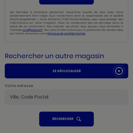
Les données à caractère personnel recueillies auprès de vous avec votre
consentement font l’objet d’un traitement dont le responsable est la société
Picard Surgelés SAS, 1, route Militaire, 77300 Fontainebleau, pour vous adresser des
informations sur votre magasin. Nous ne conservons pas vos données dans le
cadre de ce traitement. Pour exercer vos droits, vous pouvez nous contacter à
l’adresse
cnil@picard.fr
. Pour plus d’informations sur la protection de vos données
par Picard, consultez notre
Politique de confidentialité.
Rechercher un autre magasin
SE GÉOLOCALISER
Votre adresse
UN
RECHERCHER
POINT
DE
VENTE
PICARD