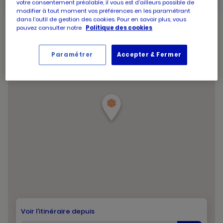
votre consentement préalable, il vous est d’ailleurs possible de
d'ouverture
modifier à tout moment vos préférences en les paramétrant
et
Voir tous les horaires
d'aujourd'hui
les
dans l’outil de gestion des cookies. Pour en savoir plus, vous
horaire
pouvez consulter notre
Politique des cookies
d'ouver
du
point
de
Paramétrer
Accepter & Fermer
vente
PICARD
AIX
BROSSO
Voir l'itinéraire depuis