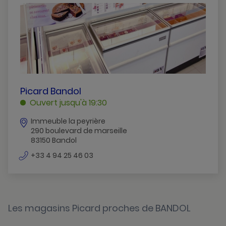
Brignoles
Cogolin
Frejus
Gassin
Hyeres
PICARD
Picard Bandol
BANDOL
Ouvert jusqu'à 19:30
La-Seyne-Sur-Mer
BANDOL
Immeuble la peyrière
Le-Cannet-Des-Maures
290 boulevard de marseille
83150 Bandol
Le-Lavandou
numéro
+33 4 94 25 46 03
Le-Muy
de
téléphone
Le-Pradet
Montauroux
Les magasins Picard proches de BANDOL
Ollioules