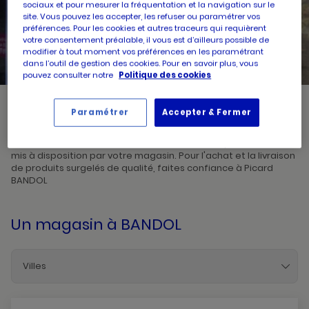
sociaux et pour mesurer la fréquentation et la navigation sur le
site. Vous pouvez les accepter, les refuser ou paramétrer vos
préférences. Pour les cookies et autres traceurs qui requièrent
UN
RECHERCHER
POINT
votre consentement préalable, il vous est d’ailleurs possible de
DE
VENTE
modifier à tout moment vos préférences en les paramétrant
PICARD
dans l’outil de gestion des cookies. Pour en savoir plus, vous
pouvez consulter notre
Politique des cookies
Paramétrer
Accepter & Fermer
Picard, créateur de saveurs et commerçant de proximité, vous
accueille dans l'un de ses magasins à BANDOL. Prenez
connaissances des horaires d'ouverture ainsi que des services
mis à disposition par votre magasin. Pour l'achat et la livraison
de produits surgelés de qualité, faites confiance à Picard
BANDOL
Un magasin
à BANDOL
Villes
Bandol