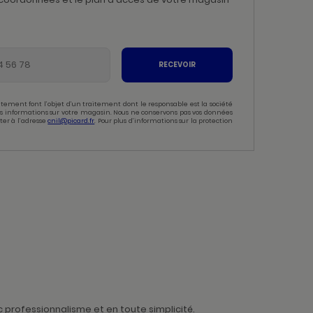
RECEVOIR
tement font l’objet d’un traitement dont le responsable est la société
 des informations sur votre magasin. Nous ne conservons pas vos données
ter à l’adresse
cnil@picard.fr
. Pour plus d’informations sur la protection
 professionnalisme et en toute simplicité.