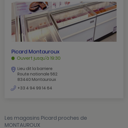
Brignoles
Cogolin
Frejus
Gassin
Hyeres
PICARD
Picard Montauroux
MONTAUROUX
Ouvert jusqu'à 19:30
La-Seyne-Sur-Mer
MONTAUROUX
Lieu dit la barriere
Le-Cannet-Des-Maures
Route nationale 562
83440 Montauroux
Le-Lavandou
numéro
+33 4 94 99 14 64
Le-Muy
de
téléphone
Le-Pradet
Montauroux
Les magasins Picard proches de
MONTAUROUX
Ollioules