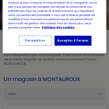
sociaux et pour mesurer la fréquentation et la navigation sur le
site. Vous pouvez les accepter, les refuser ou paramétrer vos
UN
préférences. Pour les cookies et autres traceurs qui requièrent
RECHERCHER
POINT
votre consentement préalable, il vous est d’ailleurs possible de
DE
VENTE
modifier à tout moment vos préférences en les paramétrant
PICARD
dans l’outil de gestion des cookies. Pour en savoir plus, vous
pouvez consulter notre
Politique des cookies
Paramétrer
Accepter & Fermer
Picard, créateur de saveurs et commerçant de proximité, vous
accueille dans l'un de ses magasins à MONTAUROUX. Prenez
connaissances des horaires d'ouverture ainsi que des services
mis à disposition par votre magasin. Pour l'achat et la livraison
de produits surgelés de qualité, faites confiance à Picard
MONTAUROUX
Un magasin
à MONTAUROUX
Villes
Bandol