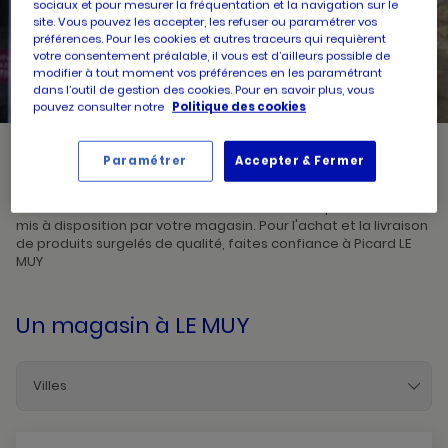
sociaux et pour mesurer la fréquentation et la navigation sur le
site. Vous pouvez les accepter, les refuser ou paramétrer vos
préférences. Pour les cookies et autres traceurs qui requièrent
UN
RECHERCHER
POINT
votre consentement préalable, il vous est d’ailleurs possible de
DE
modifier à tout moment vos préférences en les paramétrant
VENTE
PICARD
dans l’outil de gestion des cookies. Pour en savoir plus, vous
pouvez consulter notre
Politique des cookies
Paramétrer
Accepter & Fermer
Picard, créateur de saveurs et commerçant de proximité, vous
accueille dans l'un de ses magasins à LE MUY. Prenez
connaissances des horaires d'ouverture ainsi que des services
mis à disposition par votre magasin. Pour l'achat et la livraison
de produits surgelés de qualité, faites confiance à Picard LE
MUY
Un magasin
à LE MUY
Villes
Bandol