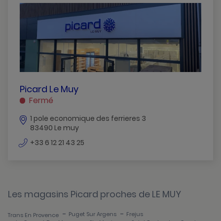
Brignoles
Cogolin
Frejus
Gassin
Hyeres
PICARD
Picard Le Muy
LE
Fermé
La-Seyne-Sur-Mer
MUY
1 pole economique des ferrieres 3
LE
Le-Cannet-Des-Maures
83490 Le muy
MUY
Le-Lavandou
numéro
+33 6 12 21 43 25
de
Le-Muy
téléphone
Le-Pradet
Les magasins Picard proches de LE MUY
Montauroux
-
-
Puget Sur Argens
Frejus
Trans En Provence
Ollioules