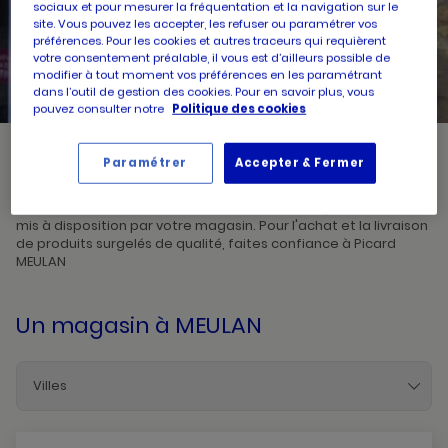
sociaux et pour mesurer la fréquentation et la navigation sur le
site. Vous pouvez les accepter, les refuser ou paramétrer vos
préférences. Pour les cookies et autres traceurs qui requièrent
UN
RECHERCHER
POINT
votre consentement préalable, il vous est d’ailleurs possible de
DE
VENTE
modifier à tout moment vos préférences en les paramétrant
PICARD
dans l’outil de gestion des cookies. Pour en savoir plus, vous
pouvez consulter notre
Politique des cookies
Paramétrer
Accepter & Fermer
Picard, créateur de saveurs et commerçant de proximité, vous
accueille dans l'un de ses magasins à MEULAN. Prenez
connaissances des horaires d'ouverture ainsi que des services
mis à disposition par votre magasin. Pour l'achat et la livraison
de produits surgelés de qualité, faites confiance à Picard
MEULAN
Un magasin
à MEULAN
Villes
Acheres