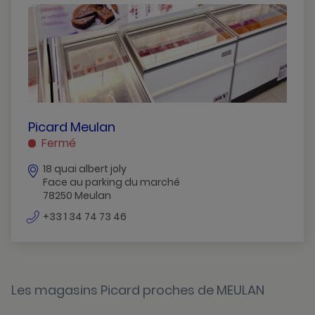
Andresy
Bois-D-Arcy
Chambourcy
Chatou
Conflans-Ste-Honorine
PICARD
Picard Meulan
MEULAN
Fermé
Croissy-Sur-Seine
MEULAN
18 quai albert joly
Epone
Face au parking du marché
78250 Meulan
Flins-Sur-Seine
numéro
+33 1 34 74 73 46
Freneuse
de
téléphone
Guyancourt
Houilles
Les magasins Picard proches de MEULAN
Jouars-Pontchartrain