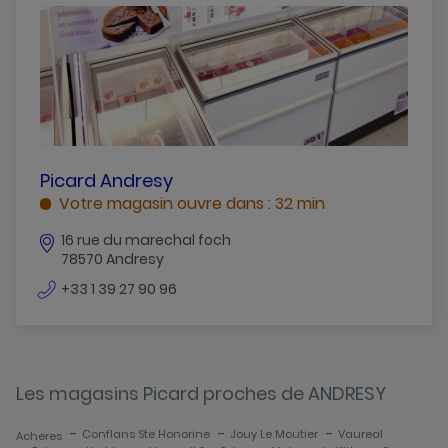
Andresy
Bois-D-Arcy
Chambourcy
Chatou
Conflans-Ste-Honorine
PICARD
Picard Andresy
ANDRESY
Votre magasin ouvre dans : 32 min
Croissy-Sur-Seine
ANDRESY
16 rue du marechal foch
Epone
78570 Andresy
Flins-Sur-Seine
numéro
+33 1 39 27 90 96
de
Freneuse
téléphone
Guyancourt
Les magasins Picard proches de ANDRESY
Houilles
-
-
-
Conflans Ste Honorine
Jouy Le Moutier
Vaureal
Acheres
Jouars-Pontchartrain