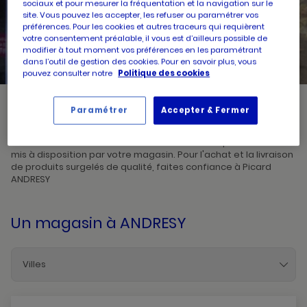
sociaux et pour mesurer la fréquentation et la navigation sur le
site. Vous pouvez les accepter, les refuser ou paramétrer vos
préférences. Pour les cookies et autres traceurs qui requièrent
UN
RECHERCHER
POINT
votre consentement préalable, il vous est d’ailleurs possible de
DE
modifier à tout moment vos préférences en les paramétrant
VENTE
PICARD
dans l’outil de gestion des cookies. Pour en savoir plus, vous
pouvez consulter notre
Politique des cookies
Paramétrer
Accepter & Fermer
Picard, créateur de saveurs et commerçant de proximité, vous
accueille dans l'un de ses magasins à ANDRESY. Prenez
connaissances des horaires d'ouverture ainsi que des services
mis à disposition par votre magasin. Pour l'achat et la livraison
de produits surgelés de qualité, faites confiance à Picard
ANDRESY
Un magasin
à ANDRESY
Villes
Acheres