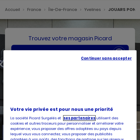
Accueil
France
Île-De-France
Yvelines
JOUARS PONT
Trouvez votre magasin Picard
SE GÉOLOCALISER
Continuer sans accepter
Votre pays
Belgique
Votre adresse
Votre vie privée est pour nous une priorité
La société Picard Surgelés et
ses partenaires
utilisent des
cookies et autres traceurs pour personnaliser et améliorer votre
expérience, vous proposer des offres adaptées au pays depuis
Services
lequel vous vous connectez, vous proposer des publicités
adaptées à vos goûts, des fonctions de partage sur les réseaux