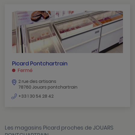
Acheres
Andresy
Bois-D-Arcy
Chambourcy
Chatou
Conflans-Ste-Honorine
PICARD
Picard Pontchartrain
PONTCHARTRAIN
Fermé
Croissy-Sur-Seine
JOUARS
2 rue des artisans
PONTCHARTRAIN
Epone
78760 Jouars pontchartrain
Flins-Sur-Seine
numéro
+33 1 30 54 28 42
de
Freneuse
téléphone
Guyancourt
Les magasins Picard proches de JOUARS
Houilles