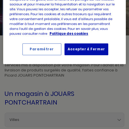
sociaux et pour mesurer la fréquentation et la navigation sur le
site. Vous pouvez les accepter, les refuser ou paramétrer vos
UN
RECHERCHER
préférences. Pour les cookies et autres traceurs qui requièrent
POINT
DE
votre consentement préalable, il vous est d’ailleurs possible de
VENTE
modifier à tout moment vos préférences en les paramétrant
PICARD
dans l’outil de gestion des cookies. Pour en savoir plus, vous
pouvez consulter notre
Politique des cookies
Picard, créateur de saveurs et commerçant de proximité, vous
Paramétrer
Accepter & Fermer
accueille dans l'un de ses magasins à JOUARS PONTCHARTRAIN.
Prenez connaissances des horaires d'ouverture ainsi que des
services mis à disposition par votre magasin. Pour l'achat et la
livraison de produits surgelés de qualité, faites confiance à
Picard JOUARS PONTCHARTRAIN
Un magasin
à JOUARS
PONTCHARTRAIN
Villes