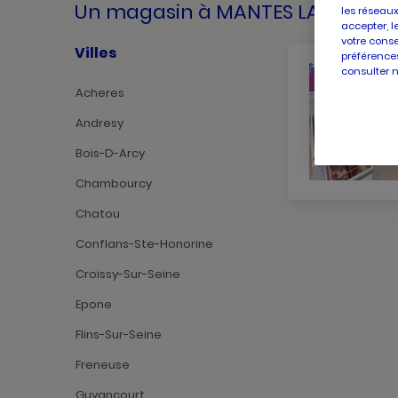
Un magasin
à MANTES LA VILLE
les réseaux
accepter, l
votre conse
Villes
préférences
consulter 
Acheres
Andresy
Bois-D-Arcy
Chambourcy
Chatou
Conflans-Ste-Honorine
Croissy-Sur-Seine
Epone
Flins-Sur-Seine
Freneuse
Guyancourt