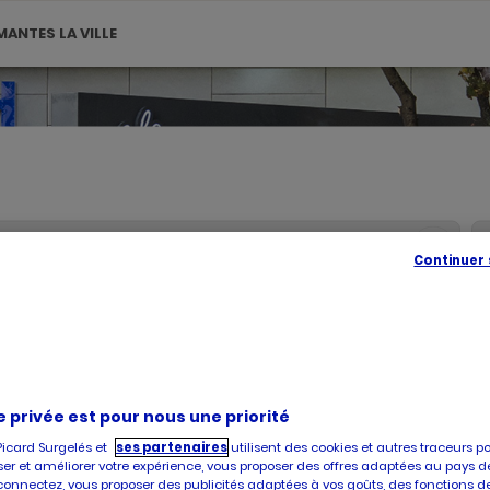
MANTES LA VILLE
SE
Continuer
GÉOLOC
,
TROUVE
UN
POINT
DE
VENTE
PICARD
é, vous accueille dans l'un de ses magasins à MANTES LA VILLE. Pren
e privée est pour nous une priorité
'achat et la livraison de produits surgelés de qualité, faites confian
Picard Surgelés et
ses partenaires
utilisent des cookies et autres traceurs p
er et améliorer votre expérience, vous proposer des offres adaptées au pays d
connectez, vous proposer des publicités adaptées à vos goûts, des fonctions d