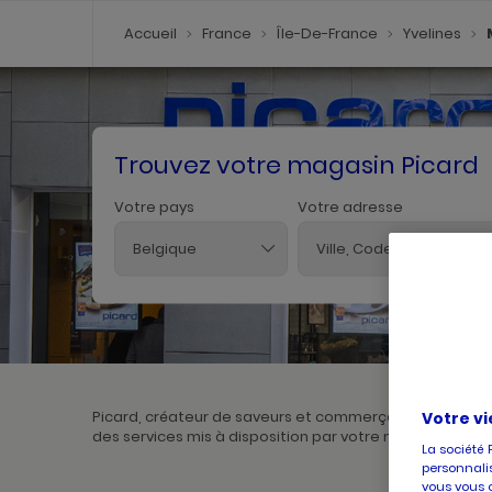
Accueil
France
Île-De-France
Yvelines
Trouvez votre magasin Picard
Votre pays
Votre adresse
Belgique
Picard, créateur de saveurs et commerçant de proximit
Votre vi
des services mis à disposition par votre magasin. Pour l
La société 
personnalis
vous vous 