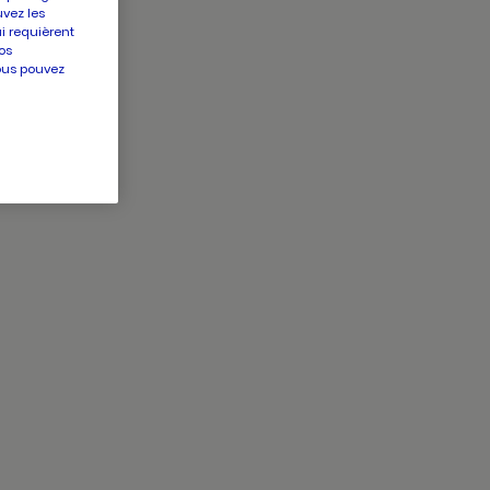
uvez les
ui requièrent
os
vous pouvez