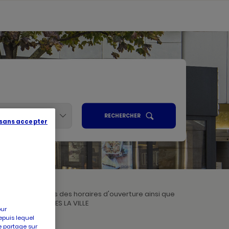
Services
UN
RECHERCHER
POINT
 sans accepter
ALISER
DE
VENTE
PICARD
R
ez connaissances des horaires d'ouverture ainsi que
ce à Picard MANTES LA VILLE
our
epuis lequel
e partage sur