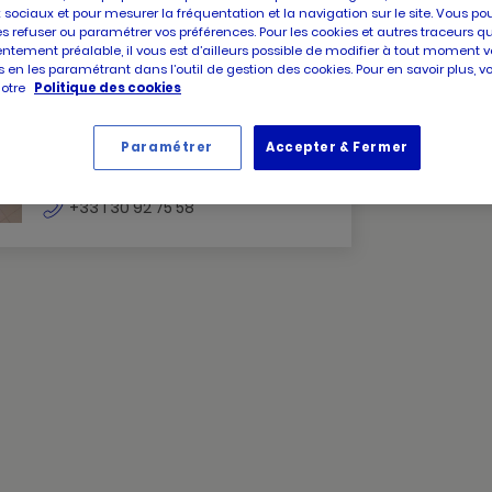
 sociaux et pour mesurer la fréquentation et la navigation sur le site. Vous po
es refuser ou paramétrer vos préférences. Pour les cookies et autres traceurs q
ntement préalable, il vous est d’ailleurs possible de modifier à tout moment v
 en les paramétrant dans l’outil de gestion des cookies. Pour en savoir plus, 
PICARD
Picard Mantes
notre
Politique des cookies
MANTES
Fermé
MANTES
Paramétrer
Accepter & Fermer
1 rue de l'ouest
LA
78711 Mantes la ville
VILLE
numéro
+33 1 30 92 75 58
de
téléphone