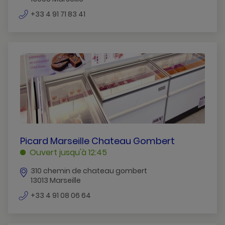
numéro
+33 4 91 71 83 41
de
téléphone
PICARD
Picard Marseille Chateau Gombert
MARSEILLE
Ouvert jusqu'à 12:45
CHATEAU
310 chemin de chateau gombert
GOMBERT
13013 Marseille
MARSEILLE
numéro
+33 4 91 08 06 64
de
téléphone