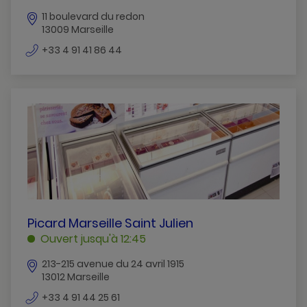
REDON
11 boulevard du redon
MARSEILLE
13009 Marseille
numéro
+33 4 91 41 86 44
de
téléphone
PICARD
Picard Marseille Saint Julien
MARSEILLE
Ouvert jusqu'à 12:45
SAINT
213-215 avenue du 24 avril 1915
JULIEN
13012 Marseille
MARSEILLE
numéro
+33 4 91 44 25 61