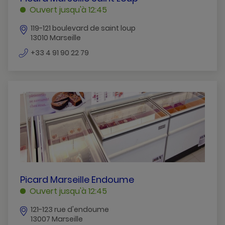
MARSEILLE
Ouvert jusqu'à 12:45
SAINT
119-121 boulevard de saint loup
LOUP
13010 Marseille
MARSEILLE
numéro
+33 4 91 90 22 79
de
téléphone
PICARD
Picard Marseille Endoume
MARSEILLE
Ouvert jusqu'à 12:45
ENDOUME
121-123 rue d'endoume
MARSEILLE
13007 Marseille