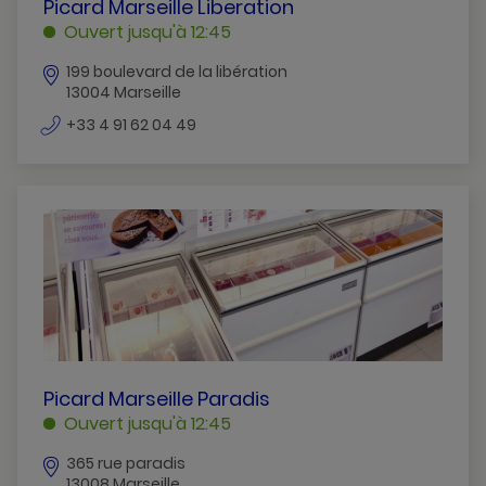
PICARD
Picard Marseille Liberation
MARSEILLE
Ouvert jusqu'à 12:45
LIBERATION
199 boulevard de la libération
MARSEILLE
13004 Marseille
numéro
+33 4 91 62 04 49
de
téléphone
PICARD
Picard Marseille Paradis
MARSEILLE
Ouvert jusqu'à 12:45
PARADIS
365 rue paradis
MARSEILLE
13008 Marseille