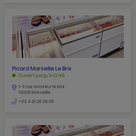
téléphone
PICARD
Picard Marseille Le Brix
MARSEILLE
Ouvert jusqu'à 12:45
LE
1-3 rue aviateur le brix
BRIX
13009 Marseille
MARSEILLE
numéro
+33 4 91 26 29 05
de
téléphone