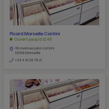
PICARD
Picard Marseille Cantini
MARSEILLE
Ouvert jusqu'à 12:45
CANTINI
39 avenue jules cantini
MARSEILLE
13006 Marseille
numéro
+33 4 91 26 76 21
de
téléphone