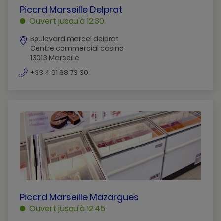
PICARD
Picard Marseille Delprat
MARSEILLE
Ouvert jusqu'à 12:30
DELPRAT
Boulevard marcel delprat
MARSEILLE
Centre commercial casino
13013 Marseille
numéro
+33 4 91 68 73 30
de
téléphone
PICARD
Picard Marseille Mazargues
MARSEILLE
Ouvert jusqu'à 12:45
MAZARGUES