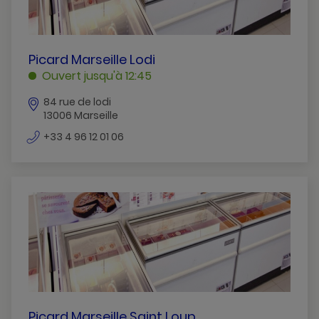
PICARD
Picard Marseille Lodi
MARSEILLE
Ouvert jusqu'à 12:45
LODI
84 rue de lodi
MARSEILLE
13006 Marseille
numéro
+33 4 96 12 01 06
de
téléphone
PICARD
Picard Marseille Saint Loup