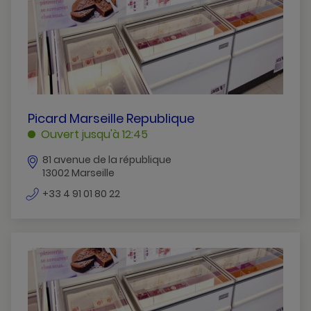
PICARD
Picard Marseille Republique
MARSEILLE
Ouvert jusqu'à 12:45
REPUBLIQUE
81 avenue de la république
MARSEILLE
13002 Marseille
numéro
+33 4 91 01 80 22
de
téléphone