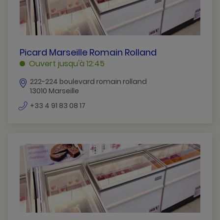
PICARD
Picard Marseille Romain Rolland
MARSEILLE
Ouvert jusqu'à 12:45
ROMAIN
222-224 boulevard romain rolland
ROLLAND
13010 Marseille
MARSEILLE
numéro
+33 4 91 83 08 17
de
téléphone