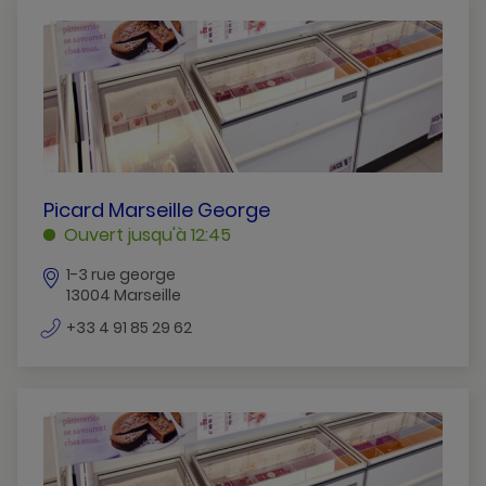
PICARD
Picard Marseille George
MARSEILLE
Ouvert jusqu'à 12:45
GEORGE
1-3 rue george
MARSEILLE
13004 Marseille
numéro
+33 4 91 85 29 62
de
téléphone