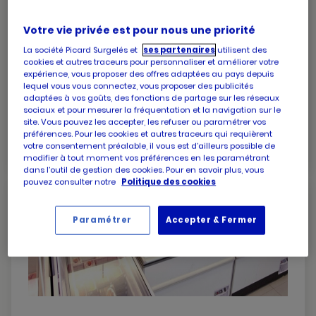
Les-Pennes-Mirabeau
Votre vie privée est pour nous une priorité
Mallemort
La société Picard Surgelés et
ses partenaires
utilisent des
PICARD
cookies et autres traceurs pour personnaliser et améliorer votre
Picard Marseille La Valentine
Marseille
expérience, vous proposer des offres adaptées au pays depuis
MARSEILLE
Ouvert jusqu'à 12:45
lequel vous vous connectez, vous proposer des publicités
LA
adaptées à vos goûts, des fonctions de partage sur les réseaux
Martigues
Avenue des peintres roux
VALENTINE
sociaux et pour mesurer la fréquentation et la navigation sur le
13012 Marseille
site. Vous pouvez les accepter, les refuser ou paramétrer vos
MARSEILLE
Peynier
préférences. Pour les cookies et autres traceurs qui requièrent
numéro
+33 4 91 87 12 20
votre consentement préalable, il vous est d’ailleurs possible de
Saint-Remy-De-Provence
de
modifier à tout moment vos préférences en les paramétrant
téléphone
dans l’outil de gestion des cookies. Pour en savoir plus, vous
Saint-Victoret
pouvez consulter notre
Politique des cookies
Salon-De-Provence
Paramétrer
Accepter & Fermer
Venelles
Vitrolles