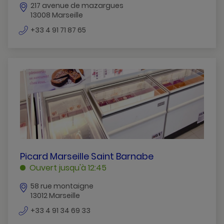
217 avenue de mazargues
MARSEILLE
13008 Marseille
numéro
+33 4 91 71 87 65
de
téléphone
PICARD
Picard Marseille Saint Barnabe
MARSEILLE
Ouvert jusqu'à 12:45
SAINT
58 rue montaigne
BARNABE
13012 Marseille
MARSEILLE
numéro
+33 4 91 34 69 33
de