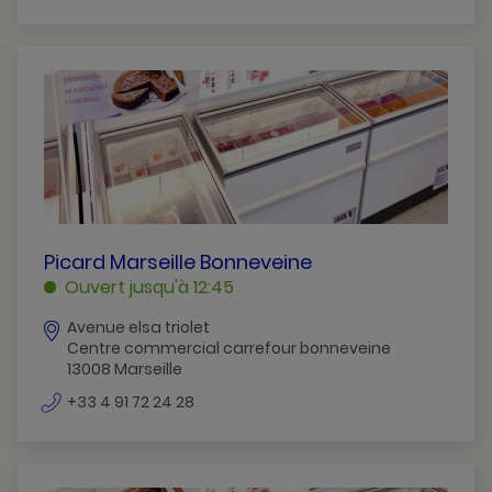
de
téléphone
PICARD
Picard Marseille Bonneveine
MARSEILLE
Ouvert jusqu'à 12:45
BONNEVEINE
Avenue elsa triolet
MARSEILLE
Centre commercial carrefour bonneveine
13008 Marseille
numéro
+33 4 91 72 24 28
de
téléphone