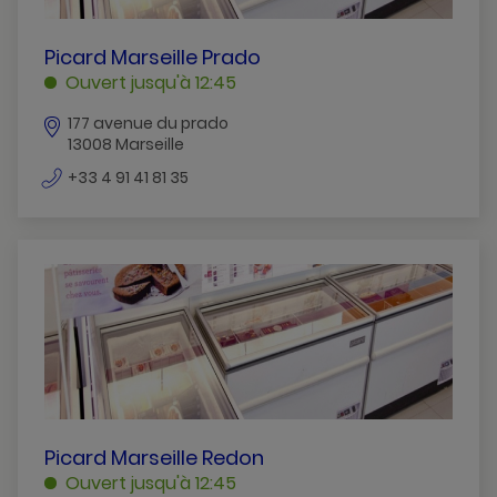
PICARD
Picard Marseille Prado
MARSEILLE
Ouvert jusqu'à 12:45
PRADO
177 avenue du prado
MARSEILLE
13008 Marseille
numéro
+33 4 91 41 81 35
de
téléphone
PICARD
Picard Marseille Redon
MARSEILLE
Ouvert jusqu'à 12:45