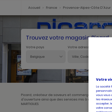
Accueil
France
Provence-Alpes-Côte D'Azur
Trouvez votre magasin Picard
Votre pays
Votre adresse
Belgique
Votre vi
La société 
personnalis
Picard, créateur de saveurs et commerçant de proximi
vous vous 
d'ouverture ainsi que des services mis à disposition pa
les réseaux
accepter, l
MARTIGUES
votre conse