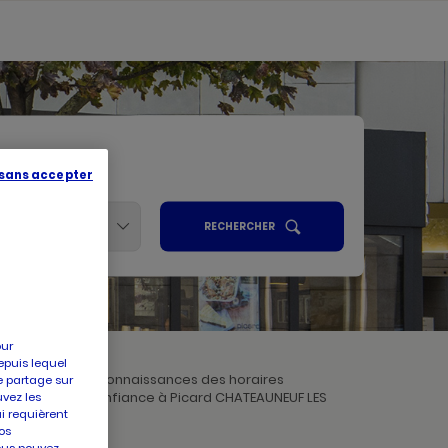
 sans accepter
Services
UN
RECHERCHER
POINT
ALISER
DE
VENTE
PICARD
R
our
epuis lequel
RTIGUES. Prenez connaissances des horaires
e partage sur
 qualité, faites confiance à Picard CHATEAUNEUF LES
uvez les
ui requièrent
os