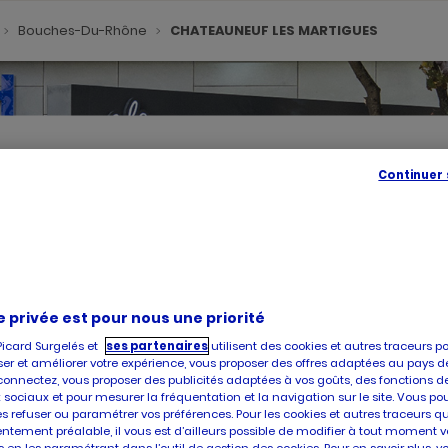
Bouches-Du-Rhône
CHATEAUNEUF LES MARTIGUES
Continuer
SE
GÉOLOC
,
TROUVE
UN
POINT
DE
e privée est pour nous une priorité
VENTE
PICARD
Picard Surgelés et
ses partenaires
utilisent des cookies et autres traceurs p
er et améliorer votre expérience, vous proposer des offres adaptées au pays d
té, vous accueille dans l'un de ses magasins à CHATEAUNEUF LES MA
connectez, vous proposer des publicités adaptées à vos goûts, des fonctions d
r votre magasin. Pour l'achat et la livraison de produits surgelés de
 sociaux et pour mesurer la fréquentation et la navigation sur le site. Vous po
es refuser ou paramétrer vos préférences. Pour les cookies et autres traceurs q
ntement préalable, il vous est d’ailleurs possible de modifier à tout moment v