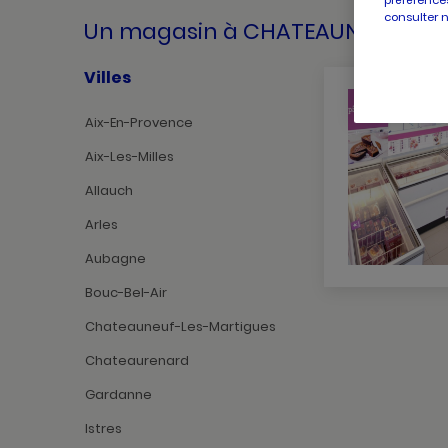
préférences
consulter 
Un magasin
à CHATEAUNEUF LES
Villes
Aix-En-Provence
Aix-Les-Milles
Allauch
Arles
Aubagne
Bouc-Bel-Air
Chateauneuf-Les-Martigues
Chateaurenard
Gardanne
Istres