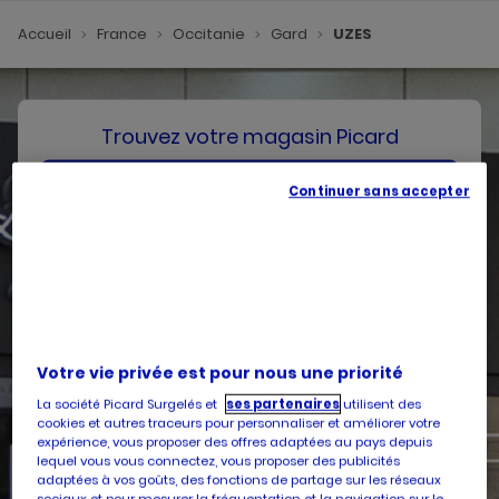
Accueil
France
Occitanie
Gard
UZES
Trouvez votre magasin Picard
SE GÉOLOCALISER
Continuer sans accepter
Votre pays
Belgique
Votre adresse
Votre vie privée est pour nous une priorité
La société Picard Surgelés et
ses partenaires
utilisent des
cookies et autres traceurs pour personnaliser et améliorer votre
expérience, vous proposer des offres adaptées au pays depuis
lequel vous vous connectez, vous proposer des publicités
Services
adaptées à vos goûts, des fonctions de partage sur les réseaux
sociaux et pour mesurer la fréquentation et la navigation sur le