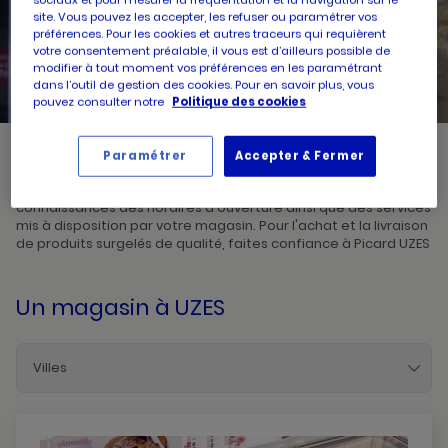
site. Vous pouvez les accepter, les refuser ou paramétrer vos
préférences. Pour les cookies et autres traceurs qui requièrent
UN
RECHERCHER
votre consentement préalable, il vous est d’ailleurs possible de
POINT
DE
modifier à tout moment vos préférences en les paramétrant
VENTE
PICARD
dans l’outil de gestion des cookies. Pour en savoir plus, vous
pouvez consulter notre
Politique des cookies
Paramétrer
Accepter & Fermer
Picard, créateur de saveurs et commerçant de proximité, vous
accueille dans l'un de ses magasins à UZES. Prenez
connaissances des horaires d'ouverture ainsi que des services
mis à disposition par votre magasin. Pour l'achat et la livraison
de produits surgelés de qualité, faites confiance à Picard UZES
Un magasin
à UZES
Villes
Ales