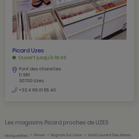
Bagnols-Sur-Ceze
Beaucaire
Le-Grau-Du-Roi
Les-Angles
Marguerittes
PICARD
Picard Uzes
UZES
Ouvert jusqu'à 19:45
Nimes
UZES
Pont des charettes
Saint-Laurent-Des-Arbres
D 981
30700 Uzes
Sommieres
numéro
+33 4 66 01 65 40
Uzes
de
téléphone
Vauvert
Les magasins Picard proches de UZES
-
-
-
Nimes
Bagnols Sur Ceze
Saint Laurent Des Arbres
Marguerittes