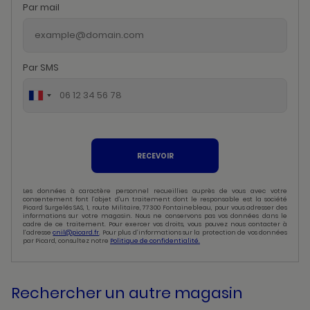
Par mail
Par SMS
RECEVOIR
Les données à caractère personnel recueillies auprès de vous avec votre
consentement font l’objet d’un traitement dont le responsable est la société
Picard Surgelés SAS, 1, route Militaire, 77300 Fontainebleau, pour vous adresser des
informations sur votre magasin. Nous ne conservons pas vos données dans le
cadre de ce traitement. Pour exercer vos droits, vous pouvez nous contacter à
l’adresse
cnil@picard.fr
. Pour plus d’informations sur la protection de vos données
par Picard, consultez notre
Politique de confidentialité.
Rechercher un autre magasin