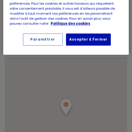
d'aujourd'hui
d'ouverture
préférences. Pour les cookies et autres traceurs qui requièrent
Horaires
Mercredi
09:00
-
19:45
votre consentement préalable, il vous est d’ailleurs possible de
d'aujourd'hui
d'ouverture
Horaires
Jeudi
09:00
-
19:45
modifier à tout moment vos préférences en les paramétrant
d'aujourd'hui
d'ouverture
Horaires
dans l’outil de gestion des cookies. Pour en savoir plus, vous
Vendredi
09:00
-
19:45
d'aujourd'hui
pouvez consulter notre
Politique des cookies
d'ouverture
Horaires
Samedi
09:00
-
19:45
d'aujourd'hui
d'ouverture
Horaires
Dimanche
09:00
-
12:45
d'aujourd'hui
d'ouverture
Paramétrer
Accepter & Fermer
Horaires
d'aujourd'hui
Dimanche
09:00
-
12:45
d'ouverture
et
Voir tous les horaires
d'aujourd'hui
les
horaire
d'ouver
du
point
de
vente
PICARD
UZES