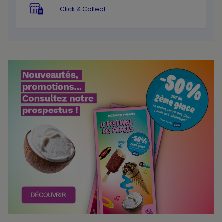
Click & Collect
Bannières
Actualité