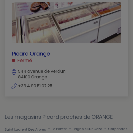
Avignon
Carpentras
Cavaillon
L-Isle-Sur-La-Sorgue
Le-Pontet
PICARD
Picard Orange
ORANGE
Fermé
Orange
ORANGE
544 avenue de verdun
Pertuis
84100 Orange
Saint-Romain-En-Viennois
numéro
+33 4 90 51 07 25
de
téléphone
Les magasins Picard proches de ORANGE
-
-
-
Le Pontet
Bagnols Sur Ceze
Carpentras
Saint Laurent Des Arbres