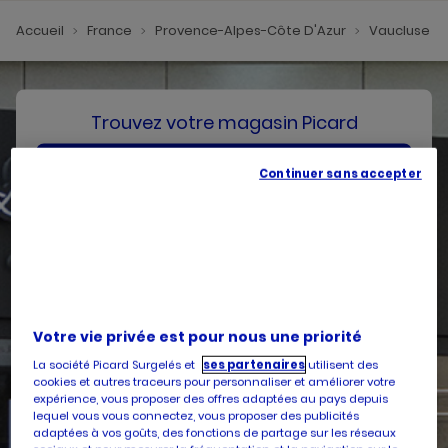
Accueil
France
Provence-Alpes-Côte D'Azur
Vaucluse
Trouvez votre magasin Picard
SE GÉOLOCALISER
Continuer sans accepter
Votre pays
Belgique
Votre adresse
Votre vie privée est pour nous une priorité
La société Picard Surgelés et
ses partenaires
utilisent des
cookies et autres traceurs pour personnaliser et améliorer votre
expérience, vous proposer des offres adaptées au pays depuis
Services
lequel vous vous connectez, vous proposer des publicités
adaptées à vos goûts, des fonctions de partage sur les réseaux