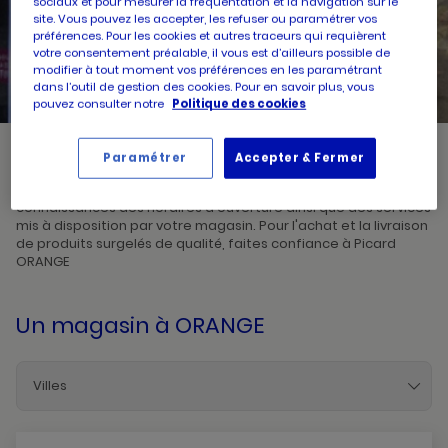
sociaux et pour mesurer la fréquentation et la navigation sur le
site. Vous pouvez les accepter, les refuser ou paramétrer vos
préférences. Pour les cookies et autres traceurs qui requièrent
UN
RECHERCHER
votre consentement préalable, il vous est d’ailleurs possible de
POINT
DE
modifier à tout moment vos préférences en les paramétrant
VENTE
PICARD
dans l’outil de gestion des cookies. Pour en savoir plus, vous
pouvez consulter notre
Politique des cookies
Paramétrer
Accepter & Fermer
Picard, créateur de saveurs et commerçant de proximité, vous
accueille dans l'un de ses magasins à ORANGE. Prenez
connaissances des horaires d'ouverture ainsi que des services
mis à disposition par votre magasin. Pour l'achat et la livraison
de produits surgelés de qualité, faites confiance à Picard
ORANGE
Un magasin
à ORANGE
Villes
Apt