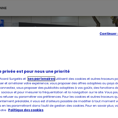
NNE
Continuer
SE
GÉOLOC
,
TROUVE
e privée est pour nous une priorité
UN
POINT
Picard Surgelés et
ses partenaires
utilisent des cookies et autres traceurs p
DE
er et améliorer votre expérience, vous proposer des offres adaptées au pays d
VENTE
connectez, vous proposer des publicités adaptées à vos goûts, des fonctions d
PICARD
 sociaux et pour mesurer la fréquentation et la navigation sur le site. Vous po
es refuser ou paramétrer vos préférences. Pour les cookies et autres traceurs q
é, vous accueille dans l'un de ses magasins à NARBONNE. Prenez co
ntement préalable, il vous est d’ailleurs possible de modifier à tout moment v
hat et la livraison de produits surgelés de qualité, faites confiance
 en les paramétrant dans l’outil de gestion des cookies. Pour en savoir plus, 
notre
Politique des cookies