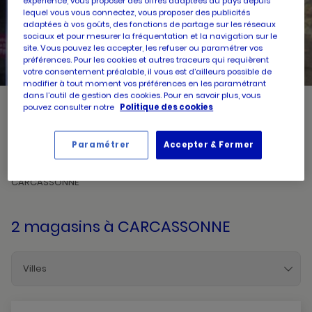
expérience, vous proposer des offres adaptées au pays depuis
lequel vous vous connectez, vous proposer des publicités
adaptées à vos goûts, des fonctions de partage sur les réseaux
UN
RECHERCHER
sociaux et pour mesurer la fréquentation et la navigation sur le
POINT
DE
site. Vous pouvez les accepter, les refuser ou paramétrer vos
VENTE
PICARD
préférences. Pour les cookies et autres traceurs qui requièrent
votre consentement préalable, il vous est d’ailleurs possible de
modifier à tout moment vos préférences en les paramétrant
dans l’outil de gestion des cookies. Pour en savoir plus, vous
pouvez consulter notre
Politique des cookies
Picard, créateur de saveurs et commerçant de proximité, vous
accueille dans l'un de ses magasins à CARCASSONNE. Prenez
connaissances des horaires d'ouverture ainsi que des services
Paramétrer
Accepter & Fermer
mis à disposition par votre magasin. Pour l'achat et la livraison
de produits surgelés de qualité, faites confiance à Picard
CARCASSONNE
2 magasins
à CARCASSONNE
Villes
Carcassonne