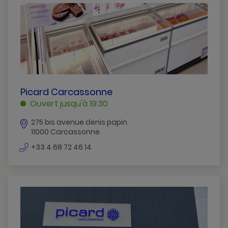
Castelnaudary
Lezignan-Corbieres
Limoux
Narbonne
Sigean
PICARD
Picard Carcassonne
CARCASSONNE
Ouvert jusqu'à 19:30
CARCASSONNE
275 bis avenue denis papin
11000 Carcassonne
numéro
+33 4 68 72 46 14
de
téléphone