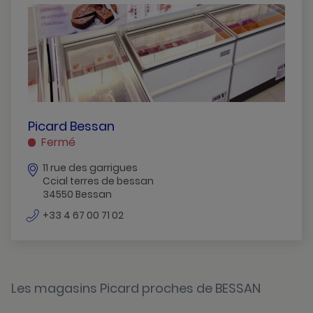
Balaruc-Le-Vieux
Bessan
Beziers
Castelnau-Le-Lez
Clermont-L-Herault
PICARD
Picard Bessan
BESSAN
Fermé
Gignac
BESSAN
11 rue des garrigues
Jacou
Ccial terres de bessan
34550 Bessan
Juvignac
numéro
+33 4 67 00 71 02
La-Grande-Motte
de
téléphone
Lunel
Montpellier
Les magasins Picard proches de BESSAN
Perols