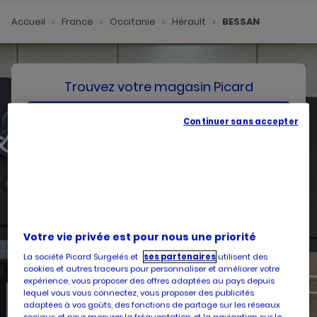
Accueil
France
Occitanie
Hérault
BESSAN
Trouvez votre magasin Picard
SE GÉOLOCALISER
Continuer sans accepter
Votre pays
Belgique
Votre adresse
Votre vie privée est pour nous une priorité
La société Picard Surgelés et
ses partenaires
utilisent des
cookies et autres traceurs pour personnaliser et améliorer votre
expérience, vous proposer des offres adaptées au pays depuis
lequel vous vous connectez, vous proposer des publicités
Services
adaptées à vos goûts, des fonctions de partage sur les réseaux
sociaux et pour mesurer la fréquentation et la navigation sur le