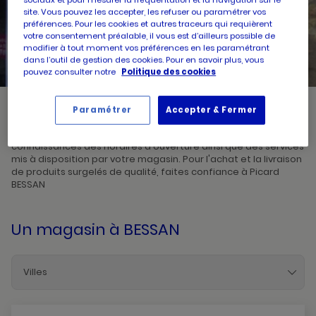
site. Vous pouvez les accepter, les refuser ou paramétrer vos
préférences. Pour les cookies et autres traceurs qui requièrent
UN
RECHERCHER
votre consentement préalable, il vous est d’ailleurs possible de
POINT
DE
modifier à tout moment vos préférences en les paramétrant
VENTE
PICARD
dans l’outil de gestion des cookies. Pour en savoir plus, vous
pouvez consulter notre
Politique des cookies
Paramétrer
Accepter & Fermer
Picard, créateur de saveurs et commerçant de proximité, vous
accueille dans l'un de ses magasins à BESSAN. Prenez
connaissances des horaires d'ouverture ainsi que des services
mis à disposition par votre magasin. Pour l'achat et la livraison
de produits surgelés de qualité, faites confiance à Picard
BESSAN
Un magasin
à BESSAN
Villes
Agde