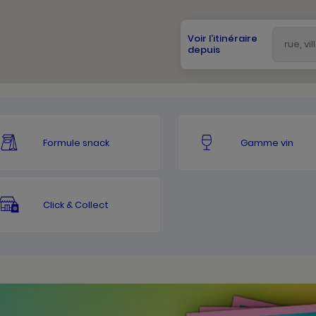
Voir l'itinéraire
depuis
Formule snack
Gamme vin
Click & Collect