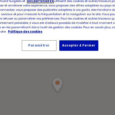
d'aujour
Picard Surgelés et
ses partenaires
utilisent des cookies et autres traceurs p
d'ouve
er et améliorer votre expérience, vous proposer des offres adaptées au pays d
Horair
d'aujou
Jeudi
connectez, vous proposer des publicités adaptées à vos goûts, des fonctions d
d'ouve
 sociaux et pour mesurer la fréquentation et la navigation sur le site. Vous po
d'aujou
es refuser ou paramétrer vos préférences. Pour les cookies et autres traceurs q
ntement préalable, il vous est d’ailleurs possible de modifier à tout moment v
 en les paramétrant dans l’outil de gestion des cookies. Pour en savoir plus, 
notre
Politique des cookies
Paramétrer
Accepter & Fermer