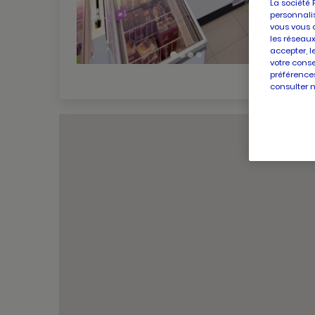
La société 
personnalis
vous vous 
les réseaux
accepter, l
votre conse
préférences
consulter 