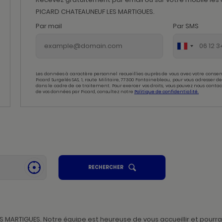
PICARD CHATEAUNEUF LES MARTIGUES.
Par mail
Par SMS
Les données à caractère personnel recueillies auprès de vous avec votre consen
Picard Surgelés SAS, 1, route Militaire, 77300 Fontainebleau, pour vous adresser
dans le cadre de ce traitement. Pour exercer vos droits, vous pouvez nous contac
de vos données par Picard, consultez notre
Politique de confidentialité.
UN
RECHERCHER
SE
POINT
GÉOLOCALISER
DE
,
VENTE
PICARD
TROUVER
UN
POINT
DE
VENTE
MARTIGUES. Notre équipe est heureuse de vous accueillir et pourra 
PICARD