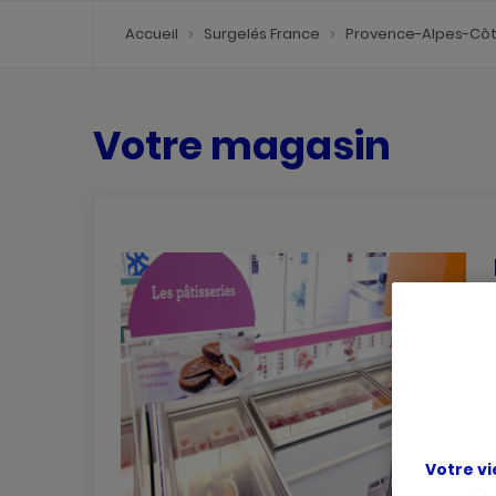
Accueil
Surgelés France
Provence-Alpes-Côt
Votre magasin
Votre vi