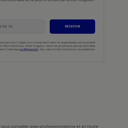
RECEVOIR
tement font l’objet d’un traitement dont le responsable est la société
 des informations sur votre magasin. Nous ne conservons pas vos données
ter à l’adresse
cnil@picard.fr
. Pour plus d’informations sur la protection
vous conseiller avec professionnalisme et en toute