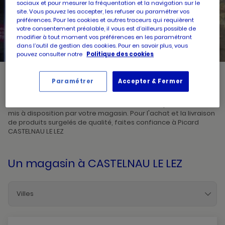
sociaux et pour mesurer la fréquentation et la navigation sur le
site. Vous pouvez les accepter, les refuser ou paramétrer vos
préférences. Pour les cookies et autres traceurs qui requièrent
UN
RECHERCHER
POINT
votre consentement préalable, il vous est d’ailleurs possible de
DE
modifier à tout moment vos préférences en les paramétrant
VENTE
PICARD
dans l’outil de gestion des cookies. Pour en savoir plus, vous
pouvez consulter notre
Politique des cookies
Paramétrer
Accepter & Fermer
Picard, créateur de saveurs et commerçant de proximité, vous
accueille dans l'un de ses magasins à CASTELNAU LE LEZ. Prenez
connaissances des horaires d'ouverture ainsi que des services
mis à disposition par votre magasin. Pour l'achat et la livraison
de produits surgelés de qualité, faites confiance à Picard
CASTELNAU LE LEZ
Un magasin
à CASTELNAU LE LEZ
Villes
Agde