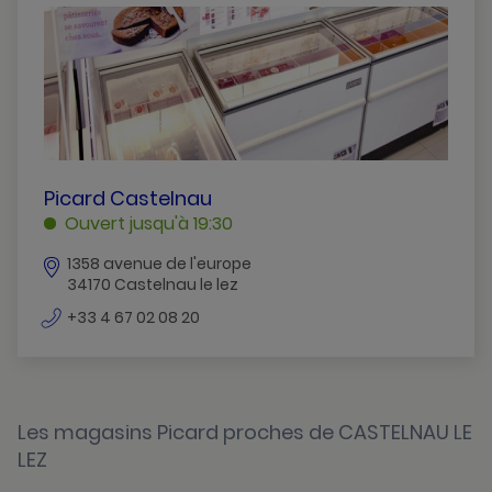
Balaruc-Le-Vieux
Bessan
Beziers
Castelnau-Le-Lez
Clermont-L-Herault
PICARD
Picard Castelnau
CASTELNAU
Ouvert jusqu'à 19:30
Gignac
CASTELNAU
1358 avenue de l'europe
LE
Jacou
34170 Castelnau le lez
LEZ
Juvignac
numéro
+33 4 67 02 08 20
de
La-Grande-Motte
téléphone
Lunel
Les magasins Picard proches de CASTELNAU LE
Montpellier
LEZ
Perols