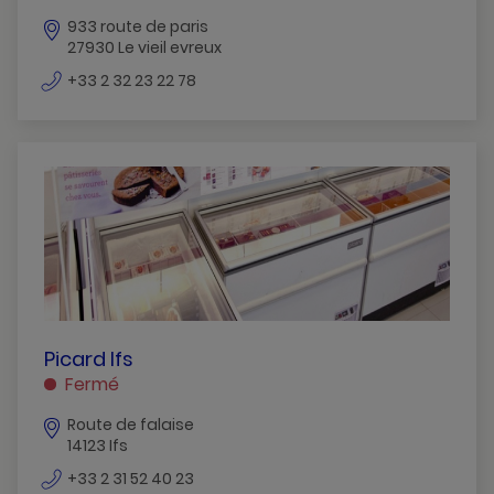
LE
933 route de paris
VIEIL
27930 Le vieil evreux
EVREUX
numéro
+33 2 32 23 22 78
de
téléphone
PICARD
Picard Ifs
IFS
Fermé
IFS
Route de falaise
14123 Ifs
numéro
+33 2 31 52 40 23