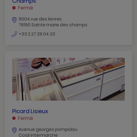
Champs
–
Fermé
SAINTE
MARIE
9004 rue des lievres
76190 Sainte marie des champs
DES
CHAMPS
numéro
+33 2 27 29 04 23
SAINTE
de
téléphone
MARIE
DES
CHAMPS
PICARD
Picard Lisieux
LISIEUX
Fermé
LISIEUX
Avenue georges pompidou
Ccial intermarche