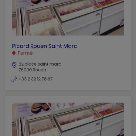
PICARD
Picard Rouen Saint Marc
ROUEN
Fermé
SAINT
32 place saint marc
MARC
76000 Rouen
ROUEN
numéro
+33 2 32 12 78 67
de
téléphone