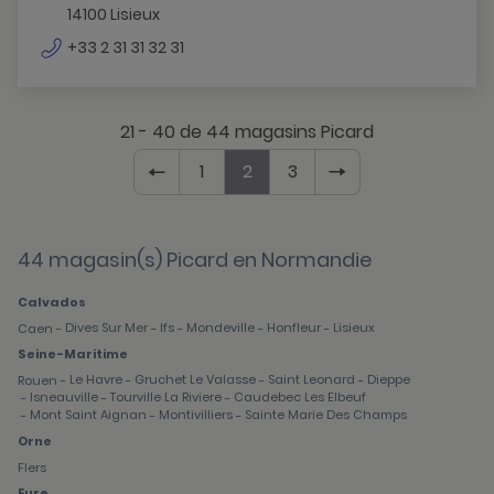
14100 Lisieux
numéro
+33 2 31 31 32 31
de
téléphone
21 - 40 de 44 magasins Picard
1
2
3
Page
Aller
Page
Page
Aller
Page
Page
précédente
à
actuelle
actuelle
à
actuelle
suivante
la
:
:
la
:
page
2
2
page
2
44 magasin(s) Picard en Normandie
sur
sur
sur
3,
3
3,
Calvados
Dives Sur Mer
Ifs
Mondeville
Honfleur
Lisieux
Caen
-
-
-
-
-
Seine-Maritime
Le Havre
Gruchet Le Valasse
Saint Leonard
Dieppe
Rouen
-
-
-
-
Isneauville
Tourville La Riviere
Caudebec Les Elbeuf
-
-
-
Mont Saint Aignan
Montivilliers
Sainte Marie Des Champs
-
-
-
Orne
Flers
Eure