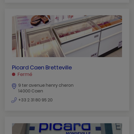
téléphone
PICARD
Picard Caen Bretteville
CAEN
Fermé
BRETTEVILLE
9 ter avenue henry cheron
CAEN
14000 Caen
numéro
+33 2 31 80 95 20
de
téléphone