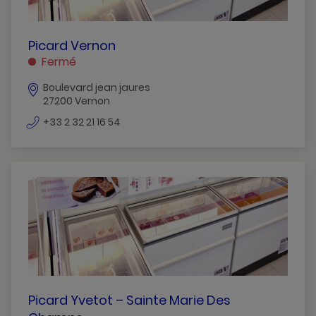
PICARD
Picard Vernon
VERNON
Fermé
VERNON
Boulevard jean jaures
27200 Vernon
numéro
+33 2 32 21 16 54
de
téléphone
PICARD
Picard Yvetot – Sainte Marie Des
YVETOT