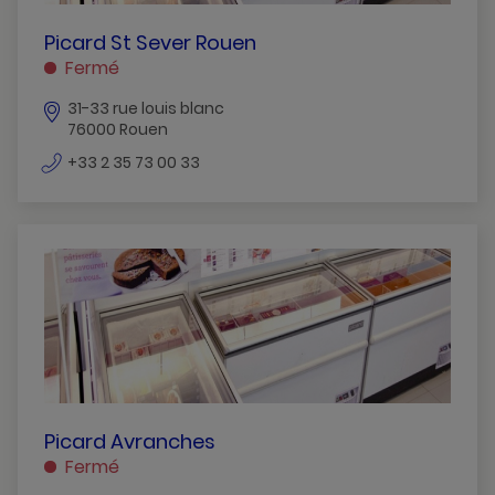
PICARD
Picard St Sever Rouen
ST
Fermé
SEVER
31-33 rue louis blanc
ROUEN
76000 Rouen
ROUEN
numéro
+33 2 35 73 00 33
de
téléphone
PICARD
Picard Avranches
AVRANCHES
Fermé
AVRANCHES