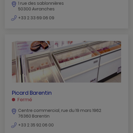
1 rue des sablonnières
50300 Avranches
numéro
+33 2 33 69 06 09
de
téléphone
PICARD
Picard Barentin
BARENTIN
Fermé
BARENTIN
Centre commercial, rue du 19 mars 1962
76360 Barentin
numéro
+33 2 35 92 06 00
de