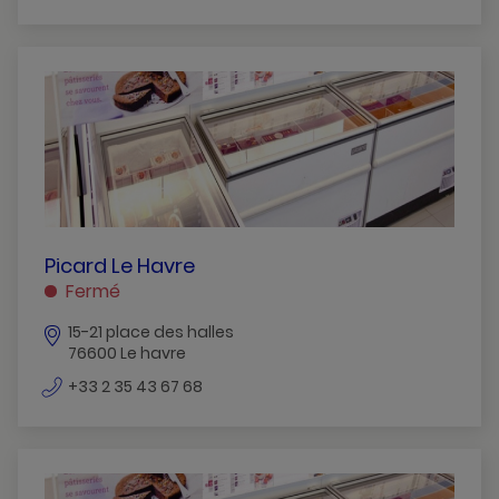
de
téléphone
PICARD
Picard Le Havre
LE
Fermé
HAVRE
15-21 place des halles
LE
76600 Le havre
HAVRE
numéro
+33 2 35 43 67 68
de
téléphone