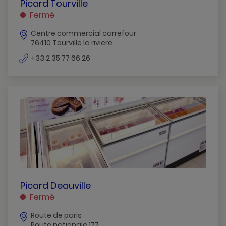
PICARD
Picard Tourville
TOURVILLE
Fermé
TOURVILLE
Centre commercial carrefour
LA
76410 Tourville la riviere
RIVIERE
numéro
+33 2 35 77 66 26
de
téléphone
PICARD
Picard Deauville
DEAUVILLE
Fermé
TOUQUES
Route de paris
Route nationale 177