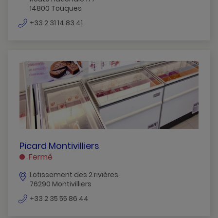
14800 Touques
numéro
+33 2 31 14 83 41
de
téléphone
PICARD
Picard Montivilliers
MONTIVILLIERS
Fermé
MONTIVILLIERS
Lotissement des 2 rivières
76290 Montivilliers
numéro
+33 2 35 55 86 44
de
téléphone