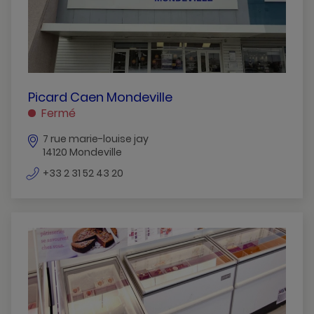
PICARD
Picard Caen Mondeville
CAEN
Fermé
MONDEVILLE
7 rue marie-louise jay
MONDEVILLE
14120 Mondeville
numéro
+33 2 31 52 43 20
de
téléphone