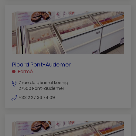
PICARD
Picard Pont-Audemer
PONT-
Fermé
AUDEMER
7 rue du général koenig
PONT-
27500 Pont-audemer
AUDEMER
numéro
+33 2 27 36 74 09
de
téléphone