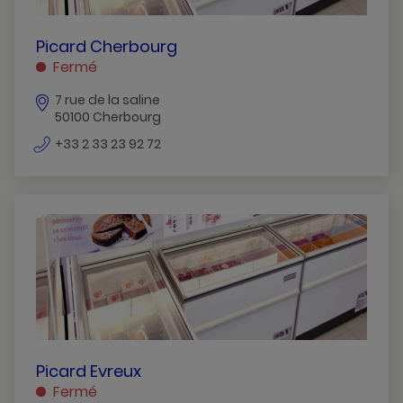
PICARD
Picard Cherbourg
CHERBOURG
Fermé
Cherbourg
7 rue de la saline
50100 Cherbourg
numéro
+33 2 33 23 92 72
de
téléphone
PICARD
Picard Evreux
EVREUX
Fermé