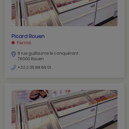
PICARD
Picard Rouen
ROUEN
Fermé
ROUEN
8 rue guillaume le conquérant
76000 Rouen
numéro
+33 2 35 88 66 01
de
téléphone