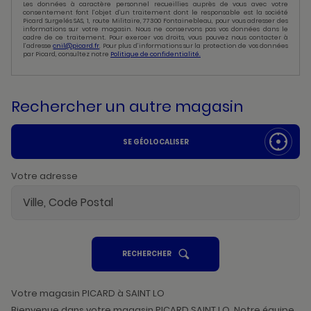
Les données à caractère personnel recueillies auprès de vous avec votre
consentement font l’objet d’un traitement dont le responsable est la société
Picard Surgelés SAS, 1, route Militaire, 77300 Fontainebleau, pour vous adresser des
informations sur votre magasin. Nous ne conservons pas vos données dans le
cadre de ce traitement. Pour exercer vos droits, vous pouvez nous contacter à
l’adresse
cnil@picard.fr
. Pour plus d’informations sur la protection de vos données
par Picard, consultez notre
Politique de confidentialité.
Rechercher un autre magasin
SE GÉOLOCALISER
Votre adresse
UN
RECHERCHER
POINT
DE
VENTE
PICARD
Votre magasin PICARD à SAINT LO
Bienvenue dans votre magasin PICARD SAINT LO. Notre équipe