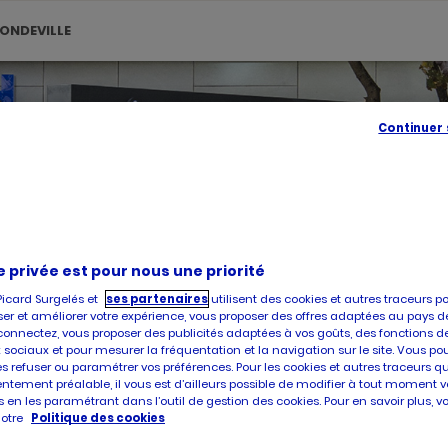
ONDEVILLE
Continuer
SE
GÉOLOC
,
TROUVE
e privée est pour nous une priorité
UN
POINT
Picard Surgelés et
ses partenaires
utilisent des cookies et autres traceurs p
DE
er et améliorer votre expérience, vous proposer des offres adaptées au pays d
VENTE
connectez, vous proposer des publicités adaptées à vos goûts, des fonctions d
PICARD
 sociaux et pour mesurer la fréquentation et la navigation sur le site. Vous po
es refuser ou paramétrer vos préférences. Pour les cookies et autres traceurs q
é, vous accueille dans l'un de ses magasins à MONDEVILLE. Prenez c
ntement préalable, il vous est d’ailleurs possible de modifier à tout moment v
at et la livraison de produits surgelés de qualité, faites confiance 
 en les paramétrant dans l’outil de gestion des cookies. Pour en savoir plus, 
notre
Politique des cookies