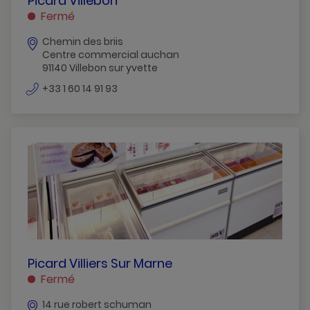
Picard Villebon
VILLEBON
Fermé
VILLEBON
Chemin des briis
SUR
Centre commercial auchan
YVETTE
91140 Villebon sur yvette
numéro
+33 1 60 14 91 93
de
téléphone
PICARD
Picard Villiers Sur Marne
VILLIERS
Fermé
SUR
14 rue robert schuman
MARNE