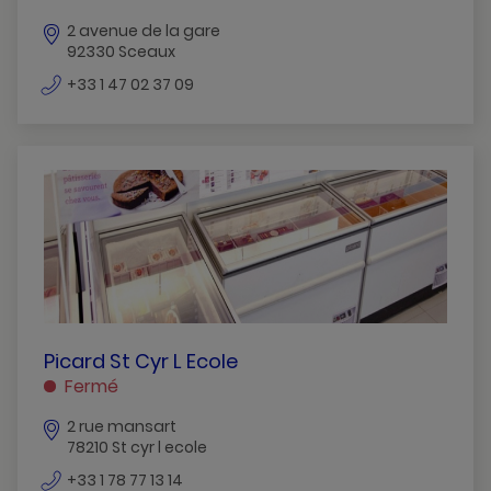
SCEAUX
2 avenue de la gare
92330 Sceaux
numéro
+33 1 47 02 37 09
de
téléphone
PICARD
Picard St Cyr L Ecole
ST
Fermé
CYR
2 rue mansart
L
78210 St cyr l ecole
ECOLE
ST
numéro
+33 1 78 77 13 14