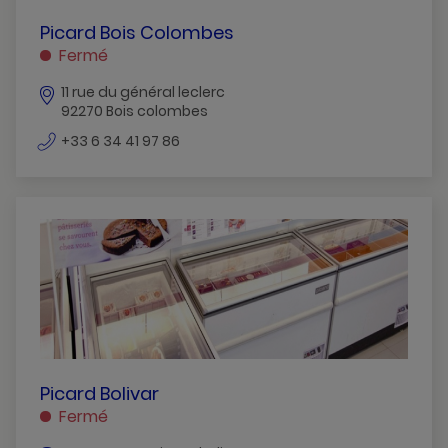
PICARD
Picard Bois Colombes
BOIS
Fermé
COLOMBES
11 rue du général leclerc
BOIS
92270 Bois colombes
COLOMBES
numéro
+33 6 34 41 97 86
de
téléphone
PICARD
Picard Bolivar
BOLIVAR
Fermé
PARIS