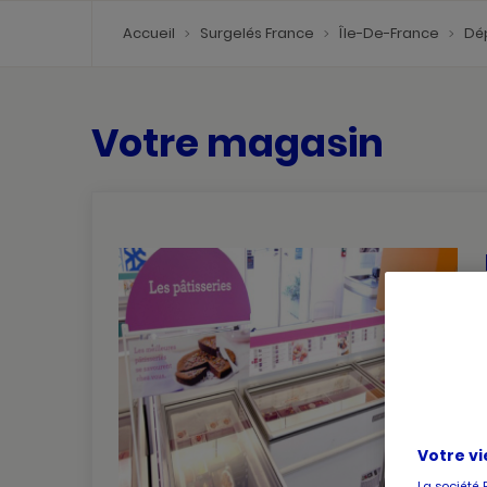
Accueil
Surgelés France
Île-De-France
Dé
Votre magasin
Votre vi
La société 