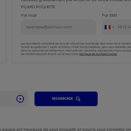
PICARD ROQUETTE.
Par mail
Par SMS
Les données à caractère personnel recueillies auprès de vous avec votre consen
Picard Surgelés SAS, 1, route Militaire, 77300 Fontainebleau, pour vous adresser
dans le cadre de ce traitement. Pour exercer vos droits, vous pouvez nous contac
de vos données par Picard, consultez notre
Politique de confidentialité.
UN
RECHERCHER
SE
POINT
GÉOLOCALISER
DE
,
VENTE
PICARD
TROUVER
UN
POINT
DE
VENTE
quipe est heureuse de vous accueillir et pourra vous conseiller av
PICARD