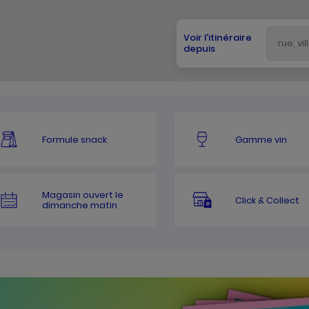
Voir l'itinéraire
depuis
Formule snack
Gamme vin
Magasin ouvert le
Click & Collect
dimanche matin