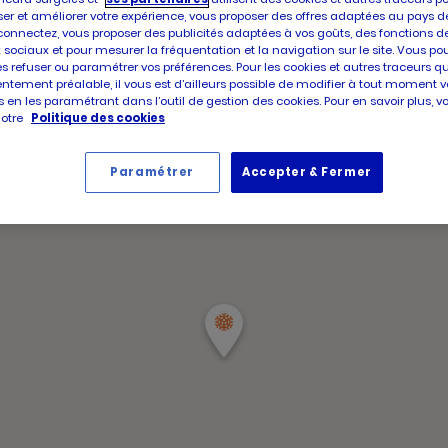
d'aujour
d'ouver
er et améliorer votre expérience, vous proposer des offres adaptées au pays d
Horair
d'aujour
Vendre
connectez, vous proposer des publicités adaptées à vos goûts, des fonctions d
d'ouve
 sociaux et pour mesurer la fréquentation et la navigation sur le site. Vous po
d'aujou
es refuser ou paramétrer vos préférences. Pour les cookies et autres traceurs q
ntement préalable, il vous est d’ailleurs possible de modifier à tout moment v
 en les paramétrant dans l’outil de gestion des cookies. Pour en savoir plus, 
notre
Politique des cookies
Paramétrer
Accepter & Fermer