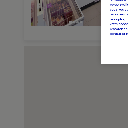
personnalis
vous vous 
les réseaux
accepter, l
votre conse
préférences
consulter 