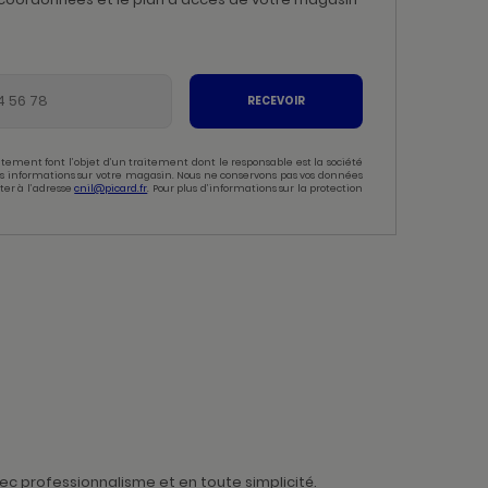
RECEVOIR
tement font l’objet d’un traitement dont le responsable est la société
 des informations sur votre magasin. Nous ne conservons pas vos données
ter à l’adresse
cnil@picard.fr
. Pour plus d’informations sur la protection
ec professionnalisme et en toute simplicité.