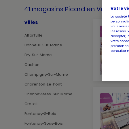
41 magasins Picard
en Val-de-M
Votre vi
La société 
personnalis
Villes
vous vous 
les réseaux
Alfortville
accepter, l
votre conse
Bonneuil-Sur-Marne
préférences
consulter 
Bry-Sur-Marne
Cachan
Champigny-Sur-Marne
Charenton-Le-Pont
Chennevieres-Sur-Marne
Creteil
Fontenay-S-Bois
Fontenay-Sous-Bois