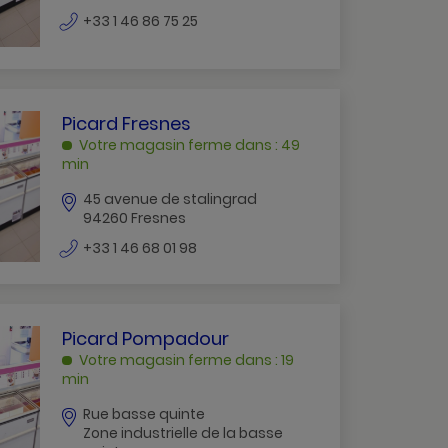
numéro
+33 1 46 86 75 25
de
téléphone
PICARD
Picard Fresnes
FRESNES
Votre magasin ferme dans : 49
FRESNES
min
45 avenue de stalingrad
94260 Fresnes
numéro
+33 1 46 68 01 98
de
téléphone
PICARD
Picard Pompadour
POMPADOUR
Votre magasin ferme dans : 19
CRETEIL
min
Rue basse quinte
Zone industrielle de la basse