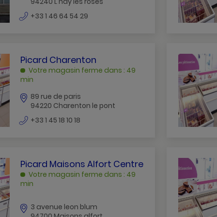
94240 L hay les roses
HAY
numéro
+33 1 46 64 54 29
LES
de
ROSES
téléphone
PICARD
Picard Charenton
CHARENTON
Votre magasin ferme dans : 49
CHARENTON
min
LE
89 rue de paris
PONT
94220 Charenton le pont
numéro
+33 1 45 18 10 18
de
téléphone
PICARD
Picard Maisons Alfort Centre
MAISONS
Votre magasin ferme dans : 49
ALFORT
min
CENTRE
MAISONS
3 avenue leon blum
ALFORT
94700 Maisons alfort