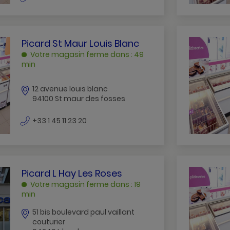
de
BRIE
téléphone
PICARD
Picard St Maur Louis Blanc
ST
Votre magasin ferme dans : 49
MAUR
min
LOUIS
BLANC
12 avenue louis blanc
ST
94100 St maur des fosses
MAUR
numéro
DES
+33 1 45 11 23 20
de
FOSSES
téléphone
PICARD
Picard L Hay Les Roses
L
Votre magasin ferme dans : 19
HAY
min
LES
51 bis boulevard paul vaillant
ROSES
couturier
L