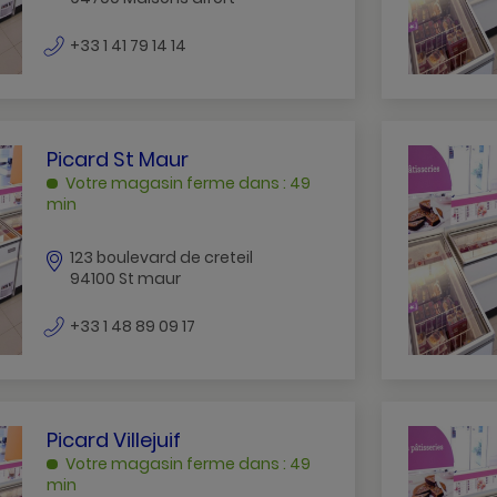
numéro
+33 1 41 79 14 14
de
téléphone
PICARD
Picard St Maur
ST
Votre magasin ferme dans : 49
MAUR
min
ST
MAUR
123 boulevard de creteil
94100 St maur
numéro
+33 1 48 89 09 17
de
téléphone
PICARD
Picard Villejuif
VILLEJUIF
Votre magasin ferme dans : 49
VILLEJUIF
min