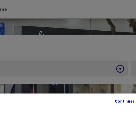
rne
SE
GÉOLOC
,
TROUVE
UN
POINT
DE
VENTE
Continuer
PICARD
té, vous accueille dans l'un de ses magasins en département Val-
 votre magasin. Pour l'achat et la livraison de produits surgelés de 