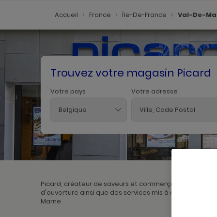
Accueil
France
Île-De-France
Val-De-Ma
Trouvez votre magasin Picard
Votre pays
Votre adresse
Belgique
Picard, créateur de saveurs et commerçant de proximi
d'ouverture ainsi que des services mis à disposition par
Marne