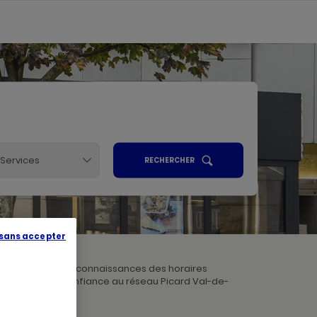
Services
UN
RECHERCHER
POINT
ALISER
DE
VENTE
PICARD
R
 sans accepter
de-Marne. Prenez connaissances des horaires
qualité, faites confiance au réseau Picard Val-de-