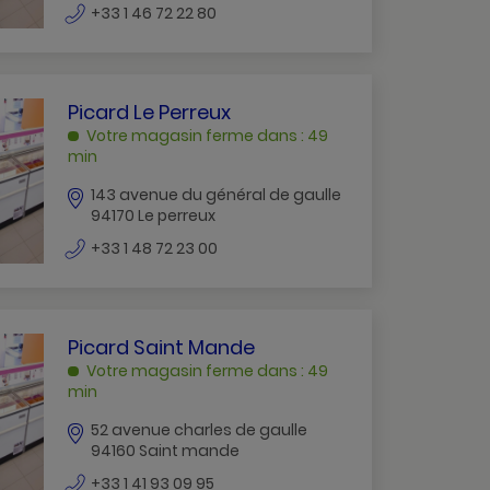
numéro
+33 1 46 72 22 80
SEINE
de
téléphone
PICARD
Picard Le Perreux
LE
Votre magasin ferme dans : 49
PERREUX
min
LE
143 avenue du général de gaulle
PERREUX
94170 Le perreux
numéro
+33 1 48 72 23 00
de
téléphone
PICARD
Picard Saint Mande
SAINT
Votre magasin ferme dans : 49
MANDE
min
SAINT
52 avenue charles de gaulle
MANDE
94160 Saint mande
numéro
+33 1 41 93 09 95