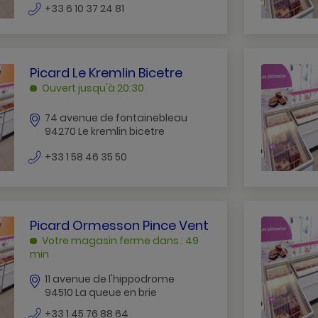
numéro
+33 6 10 37 24 81
de
téléphone
PICARD
Picard Le Kremlin Bicetre
LE
Ouvert jusqu'à 20:30
KREMLIN
BICETRE
74 avenue de fontainebleau
94270 Le kremlin bicetre
LE
KREMLIN
numéro
+33 1 58 46 35 50
BICETRE
de
téléphone
PICARD
Picard Ormesson Pince Vent
ORMESSON
Votre magasin ferme dans : 49
PINCE
min
VENT
11 avenue de l'hippodrome
LA
94510 La queue en brie
QUEUE
numéro
+33 1 45 76 88 64
EN