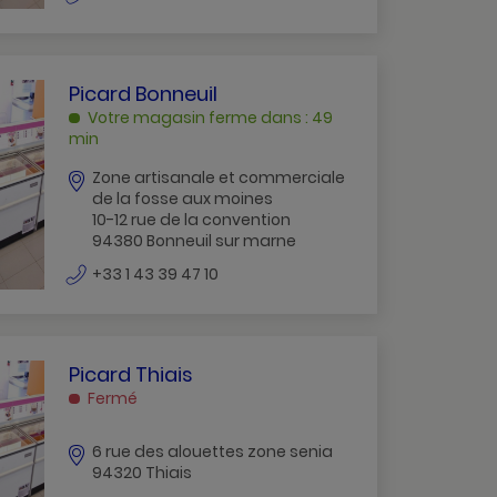
de
téléphone
PICARD
Picard Bonneuil
BONNEUIL
Votre magasin ferme dans : 49
BONNEUIL
min
SUR
Zone artisanale et commerciale
MARNE
de la fosse aux moines
10-12 rue de la convention
94380 Bonneuil sur marne
numéro
+33 1 43 39 47 10
de
téléphone
PICARD
Picard Thiais
THIAIS
Fermé
THIAIS
6 rue des alouettes zone senia
94320 Thiais