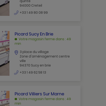
quinte
94000 Creteil
numéro
+33 1 49 80 08 99
de
téléphone
PICARD
Picard Sucy En Brie
SUCY
Votre magasin ferme dans : 49
EN
min
BRIE
3 place du village
SUCY
Zone d'aménagement centre
EN
ville
BRIE
94370 Sucy en brie
numéro
+33 1 49 62 58 13
de
téléphone
PICARD
Picard Villiers Sur Marne
VILLIERS
Votre magasin ferme dans : 49
SUR
min