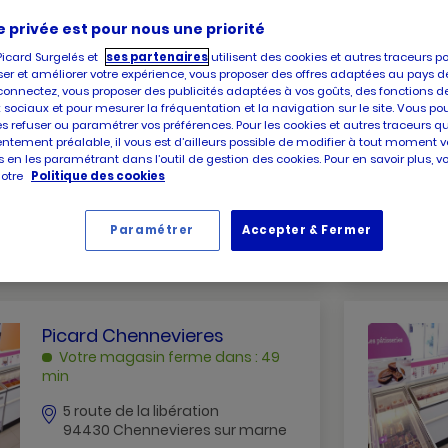
arne
e privée est pour nous une priorité
Picard Surgelés et
ses partenaires
utilisent des cookies et autres traceurs p
er et améliorer votre expérience, vous proposer des offres adaptées au pays d
connectez, vous proposer des publicités adaptées à vos goûts, des fonctions d
PICARD
Picard Nogent Rer
 sociaux et pour mesurer la fréquentation et la navigation sur le site. Vous po
NOGENT
Votre magasin ferme dans : 49
es refuser ou paramétrer vos préférences. Pour les cookies et autres traceurs q
RER
min
ntement préalable, il vous est d’ailleurs possible de modifier à tout moment v
 en les paramétrant dans l’outil de gestion des cookies. Pour en savoir plus, 
NOGENT
notre
Politique des cookies
6 grande rue charles de gaulle
SUR
94130 Nogent sur marne
MARNE
Paramétrer
Accepter & Fermer
numéro
+33 1 43 97 11 51
de
téléphone
PICARD
Picard Chennevieres
CHENNEVIERES
Votre magasin ferme dans : 49
CHENNEVIERES
min
SUR
5 route de la libération
MARNE
94430 Chennevieres sur marne