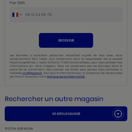
Par SMS
RECEVOIR
Les données à caractère personnel recueillies auprès de vous avec votre
consentement font l’objet d’un traitement dont le responsable est la société
Picard Surgelés SAS, 1, route Militaire, 77300 Fontainebleau, pour vous adresser des
informations sur votre magasin. Nous ne conservons pas vos données dans le
cadre de ce traitement. Pour exercer vos droits, vous pouvez nous contacter à
l’adresse
cnil@picard.fr
. Pour plus d’informations sur la protection de vos données
par Picard, consultez notre
Politique de confidentialité.
Rechercher un autre magasin
SE GÉOLOCALISER
Votre adresse