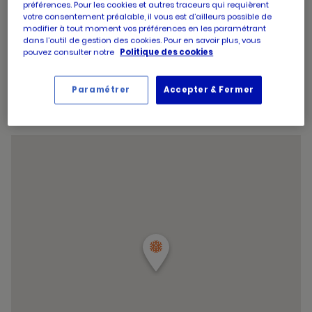
d'aujourd'hui
préférences. Pour les cookies et autres traceurs qui requièrent
d'ouverture
Horaires
Mercredi
09:00
-
19:30
votre consentement préalable, il vous est d’ailleurs possible de
d'aujourd'hui
d'ouverture
Horaires
Jeudi
09:00
-
19:30
modifier à tout moment vos préférences en les paramétrant
d'aujourd'hui
d'ouverture
dans l’outil de gestion des cookies. Pour en savoir plus, vous
Horaires
Vendredi
09:00
-
19:30
d'aujourd'hui
pouvez consulter notre
Politique des cookies
d'ouverture
Horaires
Samedi
09:00
-
19:30
d'aujourd'hui
d'ouverture
Horaires
Dimanche
09:00
-
12:45
d'aujourd'hui
d'ouverture
Paramétrer
Accepter & Fermer
Horaires
d'aujourd'hui
Vendredi
09:00
-
19:30
d'ouverture
et
Voir tous les horaires
d'aujourd'hui
les
horaire
d'ouver
du
point
de
vente
PICARD
PLAN
DE
CAMPAG