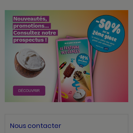
Bannières
Actualité
Nous contacter