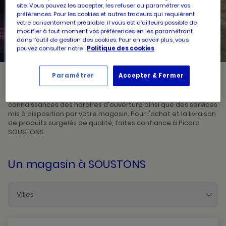
site. Vous pouvez les accepter, les refuser ou paramétrer vos
préférences. Pour les cookies et autres traceurs qui requièrent
UN
RECHERCHER
votre consentement préalable, il vous est d’ailleurs possible de
POINT
modifier à tout moment vos préférences en les paramétrant
DE
VENTE
dans l’outil de gestion des cookies. Pour en savoir plus, vous
PICARD
pouvez consulter notre
Politique des cookies
Paramétrer
Accepter & Fermer
Picard, créateur de saveurs et commerçant de proximité, vous
accueille dans l'un de ses magasins à SOUSTONS. Prenez
connaissances des horaires d'ouverture ainsi que des services
mis à disposition par votre magasin. Pour l'achat et la livraison
de produits surgelés de qualité, faites confiance à Picard
SOUSTONS
Un magasin
à SOUSTONS
Villes
Aire-Sur-L-Adour