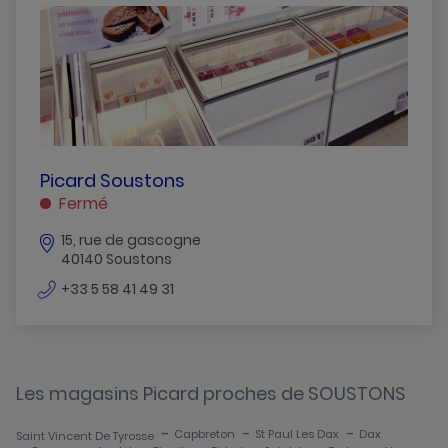
Biscarrosse
Capbreton
Dax
Mimizan
Mont-De-Marsan
PICARD
Picard Soustons
SOUSTONS
Fermé
Saint-Pierre-Du-Mont
SOUSTONS
15, rue de gascogne
Saint-Vincent-De-Tyrosse
40140 Soustons
Soustons
numéro
+33 5 58 41 49 31
de
St-Paul-Les-Dax
téléphone
Les magasins Picard proches de SOUSTONS
-
-
-
Capbreton
St Paul Les Dax
Dax
Saint Vincent De Tyrosse