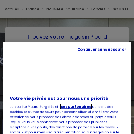
Accueil
France
Nouvelle-Aquitaine
Landes
SOUSTON
Trouvez votre magasin Picard
Continuer sans accepter
SE GÉOLOCALISER
Votre pays
Belgique
Votre adresse
Votre vie privée est pour nous une priorité
La société Picard Surgelés et
ses partenaires
utilisent des
cookies et autres traceurs pour personnaliser et améliorer votre
expérience, vous proposer des offres adaptées au pays depuis
lequel vous vous connectez, vous proposer des publicités
Services
adaptées à vos goûts, des fonctions de partage sur les réseaux
sociaux et pour mesurer la fréquentation et la navigation sur le