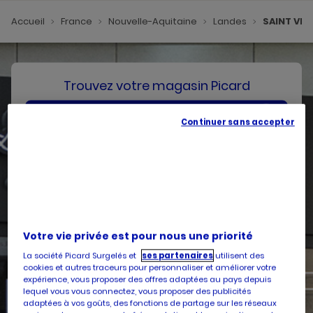
Accueil
France
Nouvelle-Aquitaine
Landes
SAINT VIN
Trouvez votre magasin Picard
SE GÉOLOCALISER
Continuer sans accepter
Votre pays
Belgique
Votre adresse
Votre vie privée est pour nous une priorité
La société Picard Surgelés et
ses partenaires
utilisent des
cookies et autres traceurs pour personnaliser et améliorer votre
expérience, vous proposer des offres adaptées au pays depuis
Services
lequel vous vous connectez, vous proposer des publicités
adaptées à vos goûts, des fonctions de partage sur les réseaux