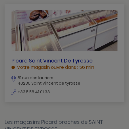
Aire-Sur-L-Adour
Biscarrosse
Capbreton
Dax
Mimizan
Mont-De-Marsan
PICARD
Picard Saint Vincent De Tyrosse
SAINT
Votre magasin ouvre dans : 56 min
Saint-Pierre-Du-Mont
VINCENT
81 rue des lauriers
DE
Saint-Vincent-De-Tyrosse
40230 Saint vincent de tyrosse
TYROSSE
Soustons
SAINT
numéro
+33 5 58 41 01 33
de
VINCENT
St-Paul-Les-Dax
téléphone
DE
TYROSSE
Les magasins Picard proches de SAINT