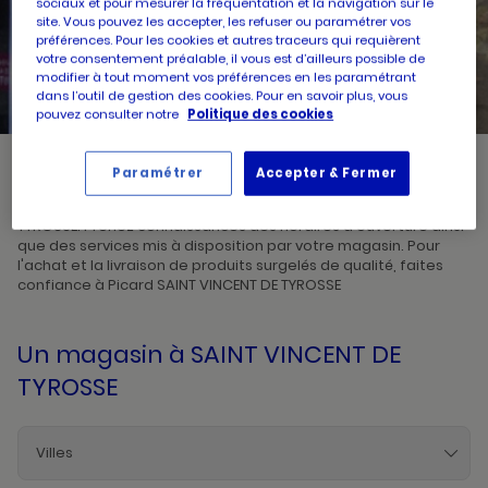
sociaux et pour mesurer la fréquentation et la navigation sur le
site. Vous pouvez les accepter, les refuser ou paramétrer vos
préférences. Pour les cookies et autres traceurs qui requièrent
UN
RECHERCHER
votre consentement préalable, il vous est d’ailleurs possible de
POINT
DE
modifier à tout moment vos préférences en les paramétrant
VENTE
PICARD
dans l’outil de gestion des cookies. Pour en savoir plus, vous
pouvez consulter notre
Politique des cookies
Paramétrer
Accepter & Fermer
Picard, créateur de saveurs et commerçant de proximité, vous
accueille dans l'un de ses magasins à SAINT VINCENT DE
TYROSSE. Prenez connaissances des horaires d'ouverture ainsi
que des services mis à disposition par votre magasin. Pour
l'achat et la livraison de produits surgelés de qualité, faites
confiance à Picard SAINT VINCENT DE TYROSSE
Un magasin
à SAINT VINCENT DE
TYROSSE
Villes