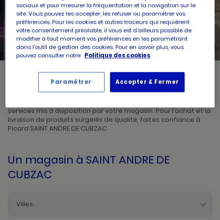
sociaux et pour mesurer la fréquentation et la navigation sur le
site. Vous pouvez les accepter, les refuser ou paramétrer vos
UN
préférences. Pour les cookies et autres traceurs qui requièrent
RECHERCHER
POINT
votre consentement préalable, il vous est d’ailleurs possible de
DE
VENTE
modifier à tout moment vos préférences en les paramétrant
PICARD
dans l’outil de gestion des cookies. Pour en savoir plus, vous
pouvez consulter notre
Politique des cookies
Paramétrer
Accepter & Fermer
Picard, créateur de saveurs et commerçant de proximité, vous
accueille dans l'un de ses magasins à SAINT ANDRE DE CUBZAC.
Prenez connaissances des horaires d'ouverture ainsi que des
services mis à disposition par votre magasin. Pour l'achat et la
livraison de produits surgelés de qualité, faites confiance à
Picard SAINT ANDRE DE CUBZAC
Un magasin
à SAINT ANDRE DE
CUBZAC
Villes