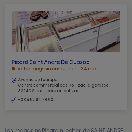
Arcachon
Ares
Begles
Biganos
Bordeaux
Cars
PICARD
Picard Saint Andre De Cubzac
SAINT
Votre magasin ouvre dans : 34 min
Coutras
ANDRE
Avenue de l'europe
DE
Eysines
Centre commercial casino - zac la garosse
CUBZAC
33240 Saint andre de cubzac
Floirac
SAINT
numéro
ANDRE
+33 5 57 94 78 90
Gradignan
de
DE
téléphone
CUBZAC
Gujan-Mestras
La-Teste-De-Buch
Les magasins Picard proches de SAINT ANDRE