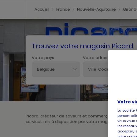
Accueil
France
Nouvelle-Aquitaine
Giron
Trouvez votre magasin Picard
Votre pays
Votre adresse
Belgique
Votre vi
La société 
personnalis
Picard, créateur de saveurs et commerçant de proximit
vous vous 
services mis à disposition par votre magasin. Pour l'ac
les réseaux
accepter, l
votre conse