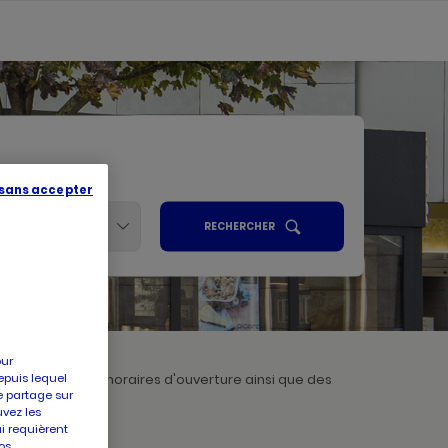
 sans accepter
Services
UN
RECHERCHER
POINT
ALISER
DE
VENTE
PICARD
R
our
epuis lequel
naissances des horaires d'ouverture ainsi que des
e partage sur
 à Picard LORMONT
uvez les
ui requièrent
os