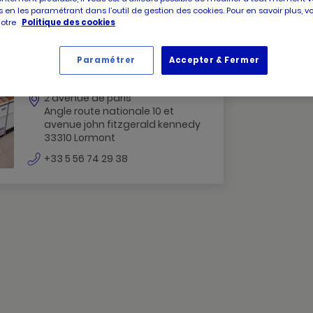
 en les paramétrant dans l’outil de gestion des cookies. Pour en savoir plus, 
notre
Politique des cookies
PICARD
Picard Lormont
Paramétrer
Accepter & Fermer
LORMONT
Ouvert jusqu'à 19:30
LORMONT
2 avenue de paris
Angle route nationale 10 et
avenue john fitzgerald kennedy
33310 Lormont
numéro
+33 5 56 74 29 38
de
téléphone