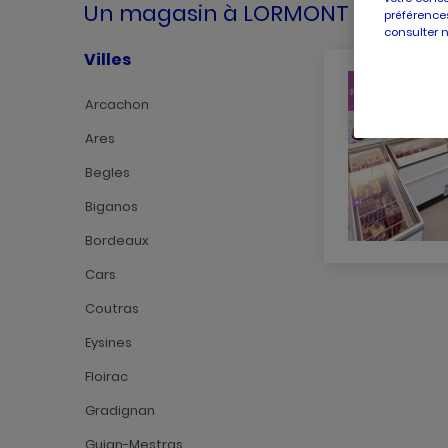
Un magasin
à LORMONT
préférences
consulter 
Villes
Arcachon
Ares
Begles
Biganos
Bordeaux
Cars
Coutras
Eysines
Floirac
Gradignan
Gujan-Mestras