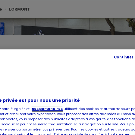
de
LORMONT
Continuer
SE
GÉOLOC
,
TROUVE
UN
POINT
DE
VENTE
e privée est pour nous une priorité
PICARD
Picard Surgelés et
ses partenaires
utilisent des cookies et autres traceurs p
er et améliorer votre expérience, vous proposer des offres adaptées au pays d
é, vous accueille dans l'un de ses magasins à LORMONT. Prenez con
connectez, vous proposer des publicités adaptées à vos goûts, des fonctions d
hat et la livraison de produits surgelés de qualité, faites confiance
 sociaux et pour mesurer la fréquentation et la navigation sur le site. Vous po
es refuser ou paramétrer vos préférences. Pour les cookies et autres traceurs q
ntement préalable, il vous est d’ailleurs possible de modifier à tout moment v