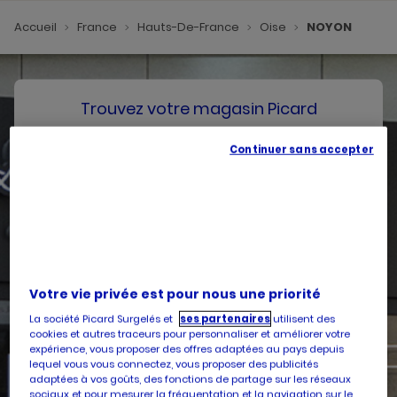
Accueil
France
Hauts-De-France
Oise
NOYON
Trouvez votre magasin Picard
Continuer sans accepter
SE GÉOLOCALISER
Votre pays
Belgique
Votre adresse
Votre vie privée est pour nous une priorité
La société Picard Surgelés et
ses partenaires
utilisent des
cookies et autres traceurs pour personnaliser et améliorer votre
expérience, vous proposer des offres adaptées au pays depuis
lequel vous vous connectez, vous proposer des publicités
Services
adaptées à vos goûts, des fonctions de partage sur les réseaux
sociaux et pour mesurer la fréquentation et la navigation sur le