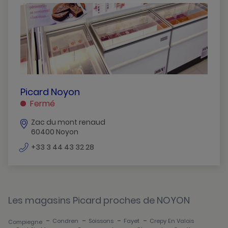
Cauffry
Clermont
Compiegne
Creil-St-Maximin
Crepy-En-Valois
PICARD
Picard Noyon
NOYON
Fermé
Lagny-Le-Sec
NOYON
Zac du mont renaud
Lamorlaye
60400 Noyon
Nogent-Sur-Oise
numéro
+33 3 44 43 32 28
de
Noyon
téléphone
Pont-Ste-Maxence
Les magasins Picard proches de NOYON
Senlis
-
-
-
-
Condren
Soissons
Fayet
Crepy En Valois
Compiegne