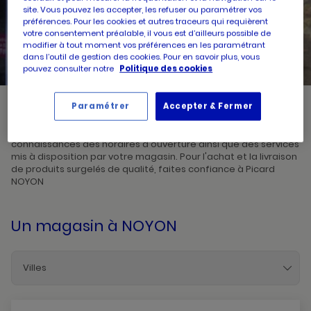
site. Vous pouvez les accepter, les refuser ou paramétrer vos
préférences. Pour les cookies et autres traceurs qui requièrent
UN
RECHERCHER
votre consentement préalable, il vous est d’ailleurs possible de
POINT
DE
modifier à tout moment vos préférences en les paramétrant
VENTE
dans l’outil de gestion des cookies. Pour en savoir plus, vous
PICARD
pouvez consulter notre
Politique des cookies
Paramétrer
Accepter & Fermer
Picard, créateur de saveurs et commerçant de proximité, vous
accueille dans l'un de ses magasins à NOYON. Prenez
connaissances des horaires d'ouverture ainsi que des services
mis à disposition par votre magasin. Pour l'achat et la livraison
de produits surgelés de qualité, faites confiance à Picard
NOYON
Un magasin
à NOYON
Villes
Beauvais