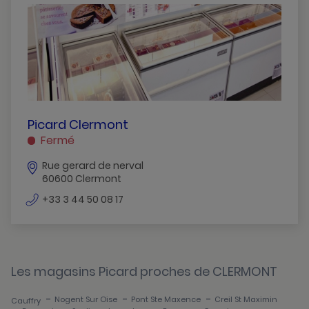
Cauffry
Clermont
Compiegne
Creil-St-Maximin
Crepy-En-Valois
PICARD
Picard Clermont
CLERMONT
Fermé
Lagny-Le-Sec
CLERMONT
Rue gerard de nerval
Lamorlaye
60600 Clermont
Nogent-Sur-Oise
numéro
+33 3 44 50 08 17
de
Noyon
téléphone
Pont-Ste-Maxence
Les magasins Picard proches de CLERMONT
Senlis
-
-
-
Nogent Sur Oise
Pont Ste Maxence
Creil St Maximin
Cauffry