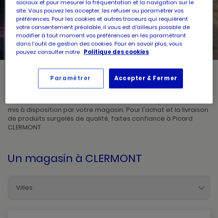
sociaux et pour mesurer la fréquentation et la navigation sur le
site. Vous pouvez les accepter, les refuser ou paramétrer vos
préférences. Pour les cookies et autres traceurs qui requièrent
UN
RECHERCHER
POINT
votre consentement préalable, il vous est d’ailleurs possible de
DE
modifier à tout moment vos préférences en les paramétrant
VENTE
PICARD
dans l’outil de gestion des cookies. Pour en savoir plus, vous
pouvez consulter notre
Politique des cookies
Paramétrer
Accepter & Fermer
Picard, créateur de saveurs et commerçant de proximité, vous
accueille dans l'un de ses magasins à CLERMONT. Prenez
connaissances des horaires d'ouverture ainsi que des services
mis à disposition par votre magasin. Pour l'achat et la livraison
de produits surgelés de qualité, faites confiance à Picard
CLERMONT
Un magasin
à CLERMONT
Villes
Beauvais