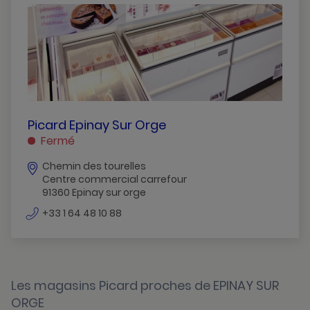
Athis-Mons
Ballancourt-Sur-Essonne
Bretigny-Sur-Orge
Breuillet
Brunoy
PICARD
Picard Epinay Sur Orge
EPINAY
Fermé
Chilly-Mazarin
SUR
Chemin des tourelles
ORGE
Dourdan
Centre commercial carrefour
EPINAY
91360 Epinay sur orge
Draveil
SUR
numéro
ORGE
+33 1 64 48 10 88
Epinay-Sur-Orge
de
téléphone
Etampes
Evry
Les magasins Picard proches de EPINAY SUR
ORGE
Evry-Courcouronnes