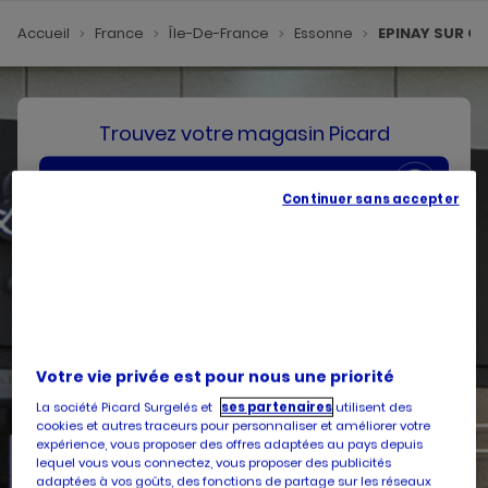
Accueil
France
Île-De-France
Essonne
EPINAY SUR O
Trouvez votre magasin Picard
SE GÉOLOCALISER
Continuer sans accepter
Votre pays
Belgique
Votre adresse
Votre vie privée est pour nous une priorité
La société Picard Surgelés et
ses partenaires
utilisent des
cookies et autres traceurs pour personnaliser et améliorer votre
expérience, vous proposer des offres adaptées au pays depuis
Services
lequel vous vous connectez, vous proposer des publicités
adaptées à vos goûts, des fonctions de partage sur les réseaux