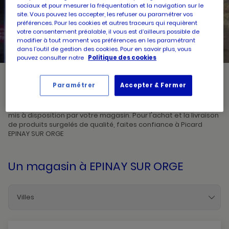
sociaux et pour mesurer la fréquentation et la navigation sur le
site. Vous pouvez les accepter, les refuser ou paramétrer vos
UN
préférences. Pour les cookies et autres traceurs qui requièrent
RECHERCHER
POINT
votre consentement préalable, il vous est d’ailleurs possible de
DE
VENTE
modifier à tout moment vos préférences en les paramétrant
PICARD
dans l’outil de gestion des cookies. Pour en savoir plus, vous
pouvez consulter notre
Politique des cookies
Paramétrer
Accepter & Fermer
Picard, créateur de saveurs et commerçant de proximité, vous
accueille dans l'un de ses magasins à EPINAY SUR ORGE. Prenez
connaissances des horaires d'ouverture ainsi que des services
mis à disposition par votre magasin. Pour l'achat et la livraison
de produits surgelés de qualité, faites confiance à Picard
EPINAY SUR ORGE
Un magasin
à EPINAY SUR ORGE
Villes
Arpajon