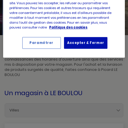
site. Vous pouvez les accepter, les refuser ou paramétrer vos
préférences. Pour les cookies et autres traceurs qui requièrent
UN
RECHERCHER
votre consentement préalable, il vous est d’ailleurs possible de
POINT
modifier à tout moment vos préférences en les paramétrant
DE
VENTE
dans l’outil de gestion des cookies. Pour en savoir plus, vous
PICARD
pouvez consulter notre
Politique des cookies
Paramétrer
Accepter & Fermer
Picard, créateur de saveurs et commerçant de proximité, vous
accueille dans l'un de ses magasins à LE BOULOU. Prenez
connaissances des horaires d'ouverture ainsi que des services
mis à disposition par votre magasin. Pour l'achat et la livraison
de produits surgelés de qualité, faites confiance à Picard LE
BOULOU
Un magasin
à LE BOULOU
Villes
Argeles-Sur-Mer