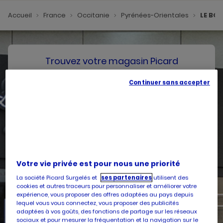
Accueil
France
Occitanie
Pyrénées-Orientales
LE BO
Trouvez votre magasin Picard
Continuer sans accepter
SE GÉOLOCALISER
Votre pays
Belgique
Votre adresse
Votre vie privée est pour nous une priorité
La société Picard Surgelés et
ses partenaires
utilisent des
cookies et autres traceurs pour personnaliser et améliorer votre
expérience, vous proposer des offres adaptées au pays depuis
lequel vous vous connectez, vous proposer des publicités
Services
adaptées à vos goûts, des fonctions de partage sur les réseaux
sociaux et pour mesurer la fréquentation et la navigation sur le