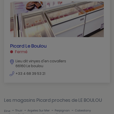
Cabestany
Canet-En-Roussillon
Claira
Elne
Le-Boulou
PICARD
Picard Le Boulou
LE
Fermé
Perpignan
BOULOU
Lieu dit vinyes d'en cavallers
LE
Prades
66160 Le boulou
BOULOU
Thuir
numéro
+33 4 68 39 53 21
de
téléphone
Les magasins Picard proches de LE BOULOU
-
-
-
-
Thuir
Argeles Sur Mer
Perpignan
Cabestany
Elne