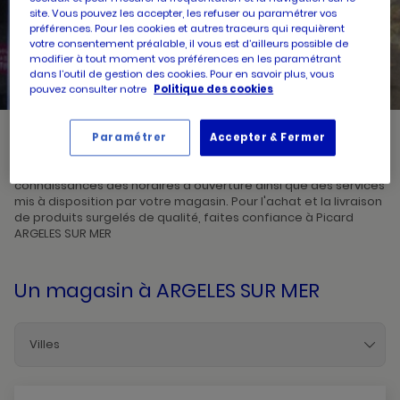
site. Vous pouvez les accepter, les refuser ou paramétrer vos
préférences. Pour les cookies et autres traceurs qui requièrent
UN
RECHERCHER
votre consentement préalable, il vous est d’ailleurs possible de
POINT
DE
modifier à tout moment vos préférences en les paramétrant
VENTE
dans l’outil de gestion des cookies. Pour en savoir plus, vous
PICARD
pouvez consulter notre
Politique des cookies
Paramétrer
Accepter & Fermer
Picard, créateur de saveurs et commerçant de proximité, vous
accueille dans l'un de ses magasins à ARGELES SUR MER. Prenez
connaissances des horaires d'ouverture ainsi que des services
mis à disposition par votre magasin. Pour l'achat et la livraison
de produits surgelés de qualité, faites confiance à Picard
ARGELES SUR MER
Un magasin
à ARGELES SUR MER
Villes
Argeles-Sur-Mer