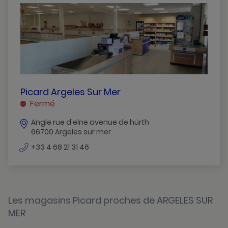
Cabestany
Canet-En-Roussillon
Claira
Elne
Le-Boulou
PICARD
Picard Argeles Sur Mer
ARGELES
Fermé
Perpignan
SUR
Angle rue d'elne avenue de hürth
MER
Prades
66700 Argeles sur mer
ARGELES
Thuir
SUR
numéro
+33 4 68 21 31 46
de
MER
téléphone
Les magasins Picard proches de ARGELES SUR
MER