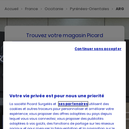
Accueil
France
Occitanie
Pyrénées-Orientales
ARGEL
Trouvez votre magasin Picard
SE GÉOLOCALISER
Continuer sans accepter
Votre pays
Belgique
Votre adresse
Votre vie privée est pour nous une priorité
La société Picard Surgelés et
ses partenaires
utilisent des
cookies et autres traceurs pour personnaliser et améliorer votre
expérience, vous proposer des offres adaptées au pays depuis
lequel vous vous connectez, vous proposer des publicités
Services
adaptées à vos goûts, des fonctions de partage sur les réseaux
sociaux et pour mesurer la fréquentation et la navigation sur le