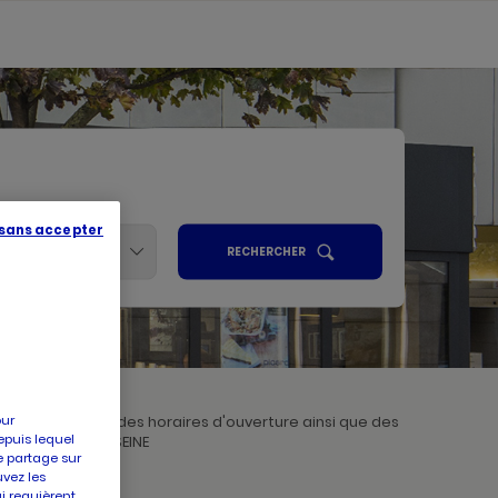
 sans accepter
Services
UN
RECHERCHER
POINT
ALISER
DE
VENTE
PICARD
R
our
z connaissances des horaires d'ouverture ainsi que des
epuis lequel
Picard IVRY SUR SEINE
e partage sur
uvez les
ui requièrent