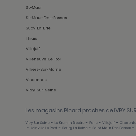
St-Maur
St-Maur-Des-Fosses
Sucy-En-Brie
Thiais
Villejuif
Villeneuve-Le-Roi
Villiers-Sur-Marne
Vincennes
Vitry-Sur-Seine
Les magasins Picard proches de IVRY SUR
-
-
-
-
Vitry Sur Seine
Le Kremlin Bicetre
Paris
Villejuif
Charento
-
-
-
-
Joinville Le Pont
Bourg La Reine
Saint Maur Des Fosses