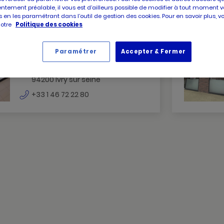
ntement préalable, il vous est d’ailleurs possible de modifier à tout moment v
 en les paramétrant dans l’outil de gestion des cookies. Pour en savoir plus, 
notre
Politique des cookies
PICARD
Picard Ivry Sur Seine
IVRY
Paramétrer
Accepter & Fermer
Fermé
SUR
3-5 rue gabriel peri
SEINE
94200 Ivry sur seine
IVRY
numéro
SUR
+33 1 46 72 22 80
de
SEINE
téléphone