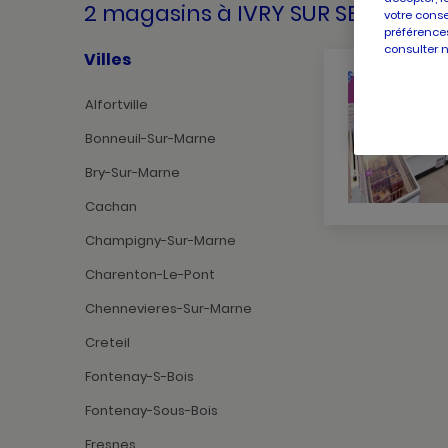
2 magasins
à IVRY SUR SEINE
votre conse
préférences
consulter 
Villes
Alfortville
Bonneuil-Sur-Marne
Bry-Sur-Marne
Cachan
Champigny-Sur-Marne
Charenton-Le-Pont
Chennevieres-Sur-Marne
Creteil
Fontenay-S-Bois
Fontenay-Sous-Bois
Fresnes