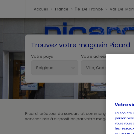
Accueil
France
Île-De-France
Val-De-Mar
Trouvez votre magasin Picard
Votre pays
Votre adresse
Belgique
Votre vi
La société 
Picard, créateur de saveurs et commerçant de proximité
personnalis
services mis à disposition par votre magasin. Pour l'ach
vous vous 
les réseaux
accepter, l