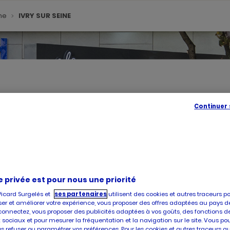
ne
IVRY SUR SEINE
Continuer
SE
GÉOLOC
,
TROUVE
UN
POINT
DE
VENTE
PICARD
e privée est pour nous une priorité
Picard Surgelés et
ses partenaires
utilisent des cookies et autres traceurs p
, vous accueille dans l'un de ses magasins à IVRY SUR SEINE. Prene
er et améliorer votre expérience, vous proposer des offres adaptées au pays d
at et la livraison de produits surgelés de qualité, faites confiance à 
connectez, vous proposer des publicités adaptées à vos goûts, des fonctions d
 sociaux et pour mesurer la fréquentation et la navigation sur le site. Vous po
es refuser ou paramétrer vos préférences. Pour les cookies et autres traceurs q