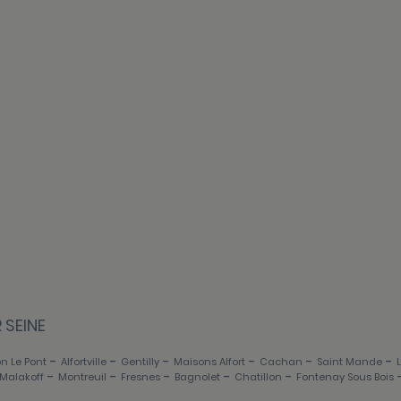
 SEINE
-
-
-
-
-
-
n Le Pont
Alfortville
Gentilly
Maisons Alfort
Cachan
Saint Mande
-
-
-
-
-
Malakoff
Montreuil
Fresnes
Bagnolet
Chatillon
Fontenay Sous Bois