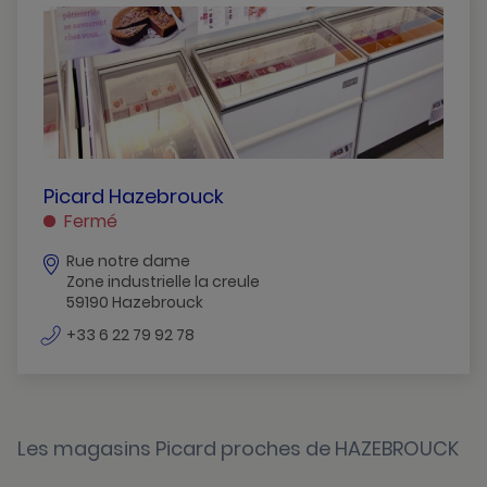
Aulnoy-Les-Valenciennes
Bondues
Cambrai
Caudry
Douai
PICARD
Picard Hazebrouck
HAZEBROUCK
Fermé
Dunkerque
HAZEBROUCK
Rue notre dame
Grande-Synthe
Zone industrielle la creule
59190 Hazebrouck
Haubourdin
numéro
+33 6 22 79 92 78
Hazebrouck
de
téléphone
La-Gorgue
La-Madeleine
Les magasins Picard proches de HAZEBROUCK
Lambersart