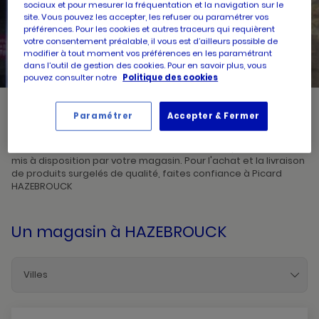
sociaux et pour mesurer la fréquentation et la navigation sur le
site. Vous pouvez les accepter, les refuser ou paramétrer vos
préférences. Pour les cookies et autres traceurs qui requièrent
UN
RECHERCHER
POINT
votre consentement préalable, il vous est d’ailleurs possible de
DE
VENTE
modifier à tout moment vos préférences en les paramétrant
PICARD
dans l’outil de gestion des cookies. Pour en savoir plus, vous
pouvez consulter notre
Politique des cookies
Paramétrer
Accepter & Fermer
Picard, créateur de saveurs et commerçant de proximité, vous
accueille dans l'un de ses magasins à HAZEBROUCK. Prenez
connaissances des horaires d'ouverture ainsi que des services
mis à disposition par votre magasin. Pour l'achat et la livraison
de produits surgelés de qualité, faites confiance à Picard
HAZEBROUCK
Un magasin
à HAZEBROUCK
Villes
Armentieres