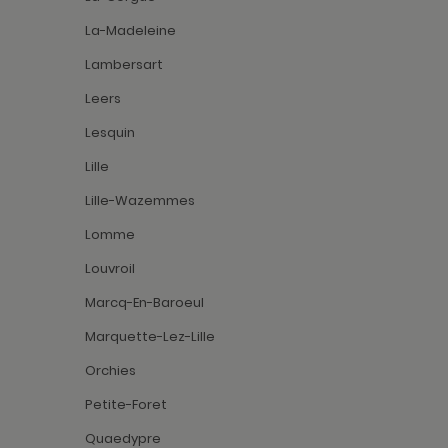
La-Madeleine
Lambersart
Leers
Lesquin
Lille
Lille-Wazemmes
Lomme
Louvroil
Marcq-En-Baroeul
Marquette-Lez-Lille
Orchies
Petite-Foret
Quaedypre