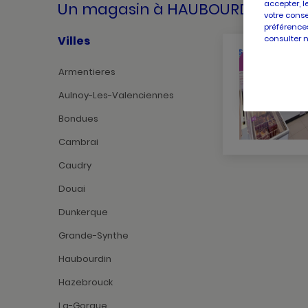
accepter, l
Un magasin
à HAUBOURDIN
votre conse
préférences
consulter 
Villes
Armentieres
Aulnoy-Les-Valenciennes
Bondues
Cambrai
Caudry
Douai
Dunkerque
Grande-Synthe
Haubourdin
Hazebrouck
La-Gorgue