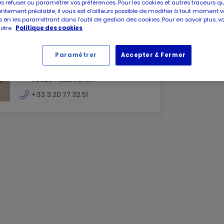
es refuser ou paramétrer vos préférences. Pour les cookies et autres traceurs q
ntement préalable, il vous est d’ailleurs possible de modifier à tout moment v
 en les paramétrant dans l’outil de gestion des cookies. Pour en savoir plus, 
notre
Politique des cookies
PICARD
Picard Loos
LOOS
Ouvert jusqu'à 19:30
Paramétrer
Accepter & Fermer
HAUBOURDIN
236 rue sidi carnot
59320 Haubourdin
numéro
+33 3 20 77 32 51
de
téléphone