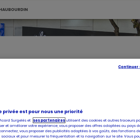
HAUBOURDIN
Continuer
SE
GÉOLOC
,
TROUVE
UN
POINT
DE
VENTE
PICARD
e privée est pour nous une priorité
é, vous accueille dans l'un de ses magasins à HAUBOURDIN. Prenez 
Picard Surgelés et
ses partenaires
utilisent des cookies et autres traceurs p
hat et la livraison de produits surgelés de qualité, faites confiance
er et améliorer votre expérience, vous proposer des offres adaptées au pays d
connectez, vous proposer des publicités adaptées à vos goûts, des fonctions d
 sociaux et pour mesurer la fréquentation et la navigation sur le site. Vous po