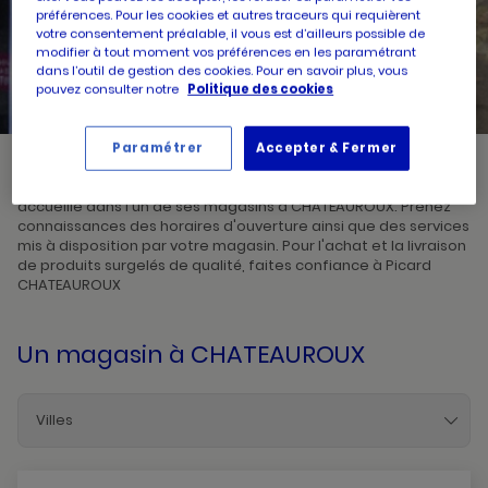
préférences. Pour les cookies et autres traceurs qui requièrent
votre consentement préalable, il vous est d’ailleurs possible de
UN
RECHERCHER
modifier à tout moment vos préférences en les paramétrant
POINT
DE
dans l’outil de gestion des cookies. Pour en savoir plus, vous
VENTE
pouvez consulter notre
Politique des cookies
PICARD
Paramétrer
Accepter & Fermer
Picard, créateur de saveurs et commerçant de proximité, vous
accueille dans l'un de ses magasins à CHATEAUROUX. Prenez
connaissances des horaires d'ouverture ainsi que des services
mis à disposition par votre magasin. Pour l'achat et la livraison
de produits surgelés de qualité, faites confiance à Picard
CHATEAUROUX
Un magasin
à CHATEAUROUX
Villes
Chateauroux